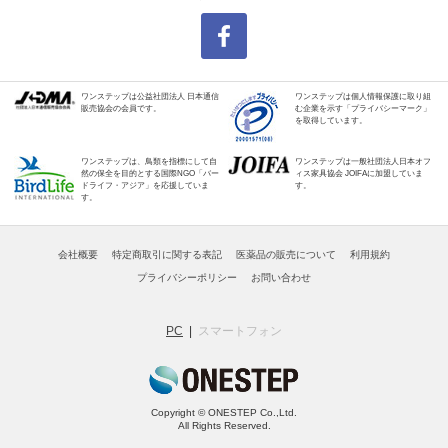
ワンステップは公益社団法人 日本通信
ワンステップは個人情報保護に取り組
販売協会の会員です。
む企業を示す「プライバシーマーク」
を取得しています。
ワンステップは、鳥類を指標にして自
ワンステップは一般社団法人日本オフ
然の保全を目的とする国際NGO「バー
ィス家具協会 JOIFAに加盟していま
ドライフ・アジア」を応援していま
す。
す。
会社概要
特定商取引に関する表記
医薬品の販売について
利用規約
プライバシーポリシー
お問い合わせ
PC
スマートフォン
Copyright © ONESTEP Co.,Ltd.
All Rights Reserved.