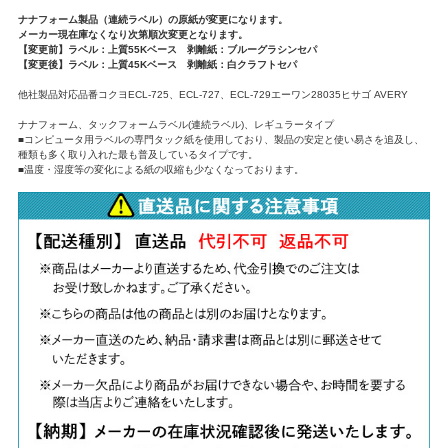
ナナフォーム製品（連続ラベル）の原紙が変更になります。
メーカー現在庫なくなり次第順次変更となります。
【変更前】ラベル：上質55Kベース 剥離紙：ブルーグラシンセパ
【変更後】ラベル：上質45Kベース 剥離紙：白クラフトセパ
他社製品対応品番コクヨECL-725、ECL-727、ECL-729エーワン28035ヒサゴ AVERY
ナナフォーム、タックフォームラベル(連続ラベル)、レギュラータイプ
■コンピュータ用ラベルの専門タック紙を使用しており、製品の安定と使い易さを追及し、
種類も多く取り入れた最も普及しているタイプです。
■温度・湿度等の変化による紙の収縮も少なくなっております。