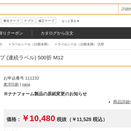
詳細
養生テープ
テプラ
修正テープ
もっと見る
替りクーポン
カタログから注文
用）
>
ラベルシール（12面未満）
>
ラベルシール（12面未満） 汎用
(連続ラベル) 500折 M12
お申込番号 111232
東洋印刷
|
nana
※ナナフォーム製品の原紙変更のお知らせ
商品詳細
￥10,480
価格：
税抜（￥11,528 税込）