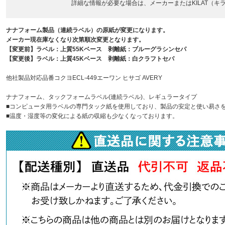
詳細な情報が必要な場合は、メーカーまたはKILAT（
ナナフォーム製品（連続ラベル）の原紙が変更になります。
メーカー現在庫なくなり次第順次変更となります。
【変更前】ラベル：上質55Kベース 剥離紙：ブルーグラシンセパ
【変更後】ラベル：上質45Kベース 剥離紙：白クラフトセパ
他社製品対応品番コクヨECL-449エーワン ヒサゴ AVERY
ナナフォーム、タックフォームラベル(連続ラベル)、レギュラータイプ
■コンピュータ用ラベルの専門タック紙を使用しており、製品の安定と使い易さ
■温度・湿度等の変化による紙の収縮も少なくなっております。