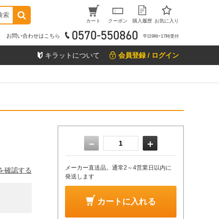
検索
カート
クーポン
購入履歴
お気に入り
お問い合わせはこちら
平日9時ｰ17時受付
キラットについて
会員登録 / ログイン
－
＋
メーカー直送品。通常2～4営業日以内に
を確認する
発送します
カートに入れる