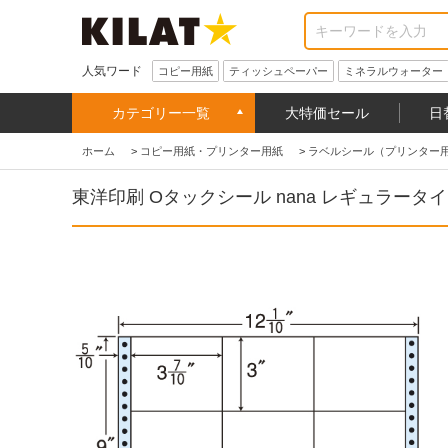
人気ワード
コピー用紙
ティッシュペーパー
ミネラルウォーター
カテゴリー一覧
大特価セール
日
ホーム
>
コピー用紙・プリンター用紙
>
ラベルシール（プリンター
東洋印刷 Oタックシール nana レギュラータイプ 