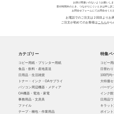
お掛け間違いのないようお願いしま
受付時間外のとき、つながりにくいときは申し訳
お問合せフォームにてお問合せくだ
お電話でのご注文は２回目よりお
ご注文が初めてのお客様は
こちら
から
カテゴリー
特集ペ
コピー用紙・プリンター用紙
コピー用
食品・飲料・産地直送
日替わり
日用品・生活雑貨
100円
トナー・インク・OAサプライ
大特価セ
パソコン周辺機器・メディア
バーゲン
OA機器・電池・家電
インク館
事務用品・文房具
日用品ワ
ファイル
キラット
テープ・梱包・作業用品
ポイント