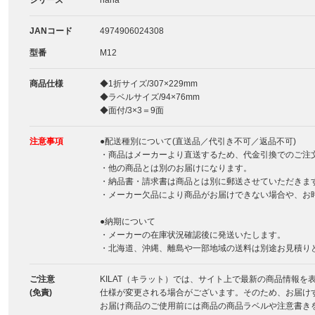
シリーズ
nana
JANコード
4974906024308
型番
M12
商品仕様
◆1折サイズ/307×229mm
◆ラベルサイズ/94×76mm
◆面付/3×3＝9面
注意事項
●配送種別について(直送品／代引き不可／返品不可)
・商品はメーカーより直送するため、代金引換でのご注
・他の商品とは別のお届けになります。
・納品書・請求書は商品とは別に郵送させていただきま
・メーカー欠品により商品がお届けできない場合や、お
●納期について
・メーカーの在庫状況確認後に発送いたします。
・北海道、沖縄、離島や一部地域の送料は別途お見積り
ご注意
KILAT（キラット）では、サイト上で最新の商品情報
(免責)
仕様が変更される場合がございます。そのため、お届け
お届け商品のご使用前には商品の商品ラベルや注意書き