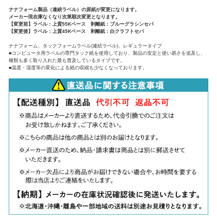
ナナフォーム製品（連続ラベル）の原紙が変更になります。
メーカー現在庫なくなり次第順次変更となります。
【変更前】ラベル：上質55Kベース 剥離紙：ブルーグラシンセパ
【変更後】ラベル：上質45Kベース 剥離紙：白クラフトセパ
ナナフォーム、タックフォームラベル(連続ラベル)、レギュラータイプ
■コンピュータ用ラベルの専門タック紙を使用しており、製品の安定と使い易さを追及し、
種類も多く取り入れた最も普及しているタイプです。
■温度・湿度等の変化による紙の収縮も少なくなっております。