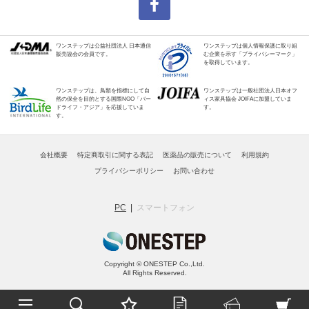
ワンステップは公益社団法人 日本通信
ワンステップは個人情報保護に取り組
販売協会の会員です。
む企業を示す「プライバシーマーク」
を取得しています。
ワンステップは、鳥類を指標にして自
ワンステップは一般社団法人日本オフ
然の保全を目的とする国際NGO「バー
ィス家具協会 JOIFAに加盟していま
ドライフ・アジア」を応援していま
す。
す。
会社概要
特定商取引に関する表記
医薬品の販売について
利用規約
プライバシーポリシー
お問い合わせ
PC
スマートフォン
Copyright © ONESTEP Co.,Ltd.
All Rights Reserved.