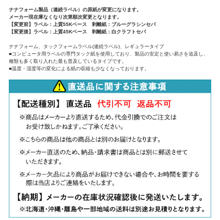
ナナフォーム製品（連続ラベル）の原紙が変更になります。
メーカー現在庫なくなり次第順次変更となります。
【変更前】ラベル：上質55Kベース 剥離紙：ブルーグラシンセパ
【変更後】ラベル：上質45Kベース 剥離紙：白クラフトセパ
ナナフォーム、タックフォームラベル(連続ラベル)、レギュラータイプ
■コンピュータ用ラベルの専門タック紙を使用しており、製品の安定と使い易さを追及し、
種類も多く取り入れた最も普及しているタイプです。
■温度・湿度等の変化による紙の収縮も少なくなっております。