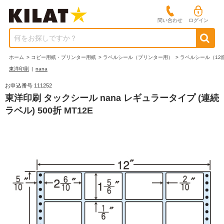
問い合わせ
ログイン
何をお探しですか？
ホーム
>
コピー用紙・プリンター用紙
>
ラベルシール（プリンター用）
>
ラベルシール（12
東洋印刷
|
nana
お申込番号 111252
東洋印刷 タックシール nana レギュラータイプ (連続
ラベル) 500折 MT12E