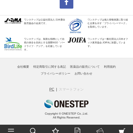
ワンステップは公益社団法人 日本通信
ワンステップは個人情報保護に取り組
販売協会の会員です。
む企業を示す「プライバシーマーク」
を取得しています。
ワンステップは、鳥類を指標にして自
ワンステップは一般社団法人日本オフ
然の保全を目的とする国際NGO「バー
ィス家具協会 JOIFAに加盟していま
ドライフ・アジア」を応援していま
す。
す。
会社概要
特定商取引に関する表記
医薬品の販売について
利用規約
プライバシーポリシー
お問い合わせ
PC
スマートフォン
Copyright © ONESTEP Co.,Ltd.
All Rights Reserved.