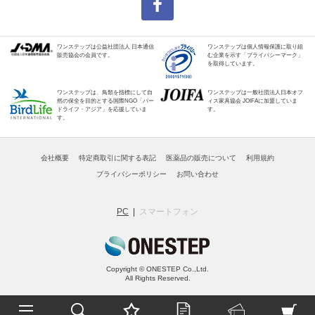
ワンステップは公益社団法人 日本通信
ワンステップは個人情報保護に取り組
販売協会の会員です。
む企業を示す「プライバシーマーク」
を取得しています。
ワンステップは、鳥類を指標にして自
ワンステップは一般社団法人日本オフ
然の保全を目的とする国際NGO「バー
ィス家具協会 JOIFAに加盟していま
ドライフ・アジア」を応援していま
す。
す。
会社概要
特定商取引に関する表記
医薬品の販売について
利用規約
プライバシーポリシー
お問い合わせ
PC
スマートフォン
Copyright © ONESTEP Co.,Ltd.
All Rights Reserved.