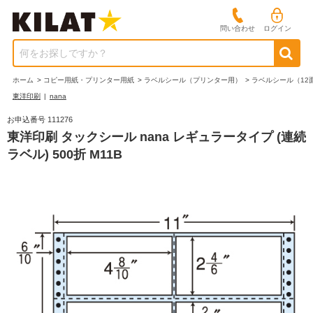
問い合わせ
ログイン
何をお探しですか？
ホーム
>
コピー用紙・プリンター用紙
>
ラベルシール（プリンター用）
>
ラベルシール（12
東洋印刷
|
nana
お申込番号 111276
東洋印刷 タックシール nana レギュラータイプ (連続
ラベル) 500折 M11B