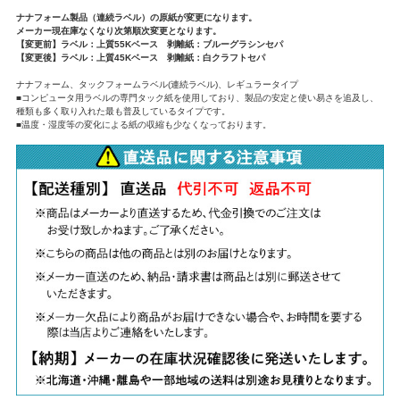
ナナフォーム製品（連続ラベル）の原紙が変更になります。
メーカー現在庫なくなり次第順次変更となります。
【変更前】ラベル：上質55Kベース 剥離紙：ブルーグラシンセパ
【変更後】ラベル：上質45Kベース 剥離紙：白クラフトセパ
ナナフォーム、タックフォームラベル(連続ラベル)、レギュラータイプ
■コンピュータ用ラベルの専門タック紙を使用しており、製品の安定と使い易さを追及し、
種類も多く取り入れた最も普及しているタイプです。
■温度・湿度等の変化による紙の収縮も少なくなっております。