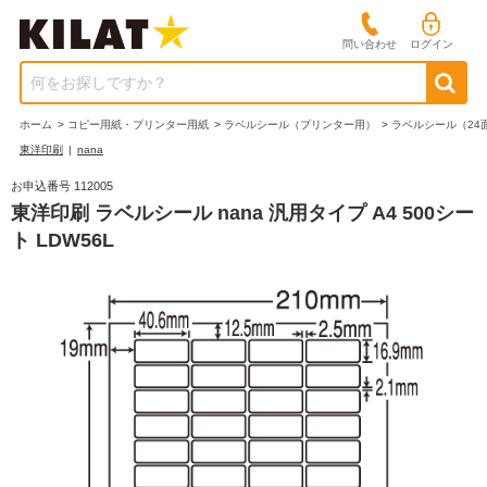
問い合わせ
ログイン
何をお探しですか？
ホーム
>
コピー用紙・プリンター用紙
>
ラベルシール（プリンター用）
>
ラベルシール（24
東洋印刷
|
nana
お申込番号 112005
東洋印刷 ラベルシール nana 汎用タイプ A4 500シー
ト LDW56L