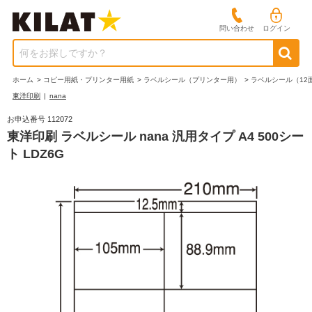
問い合わせ
ログイン
何をお探しですか？
ホーム
>
コピー用紙・プリンター用紙
>
ラベルシール（プリンター用）
>
ラベルシール（12
東洋印刷
|
nana
お申込番号 112072
東洋印刷 ラベルシール nana 汎用タイプ A4 500シー
ト LDZ6G