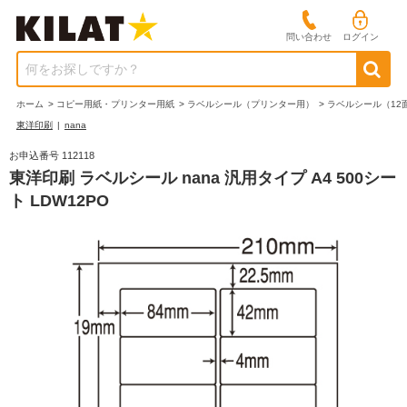
問い合わせ
ログイン
何をお探しですか？
ホーム
>
コピー用紙・プリンター用紙
>
ラベルシール（プリンター用）
>
ラベルシール（12
東洋印刷
|
nana
お申込番号 112118
東洋印刷 ラベルシール nana 汎用タイプ A4 500シー
ト LDW12PO