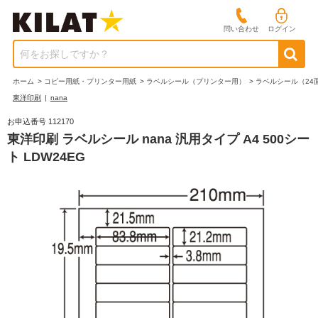
問い合わせ
ログイン
何をお探しですか？
ホーム
>
コピー用紙・プリンター用紙
>
ラベルシール（プリンター用）
>
ラベルシール（24
東洋印刷
|
nana
お申込番号 112170
東洋印刷 ラベルシール nana 汎用タイプ A4 500シー
ト LDW24EG