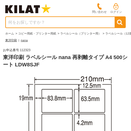
問い合わせ
ログイン
何をお探しですか？
ホーム
>
コピー用紙・プリンター用紙
>
ラベルシール（プリンター用）
>
ラベルシール（12
東洋印刷
|
nana
お申込番号 112323
東洋印刷 ラベルシール nana 再剥離タイプ A4 500シ
ート LDW8SJF