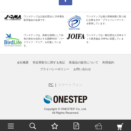
ワンステップは公益社団法人 日本通信
ワンステップは個人情報保護に取り組
販売協会の会員です。
む企業を示す「プライバシーマーク」
を取得しています。
ワンステップは、鳥類を指標にして自
ワンステップは一般社団法人日本オフ
然の保全を目的とする国際NGO「バー
ィス家具協会 JOIFAに加盟していま
ドライフ・アジア」を応援していま
す。
す。
会社概要
特定商取引に関する表記
医薬品の販売について
利用規約
プライバシーポリシー
お問い合わせ
PC
スマートフォン
Copyright © ONESTEP Co.,Ltd.
All Rights Reserved.