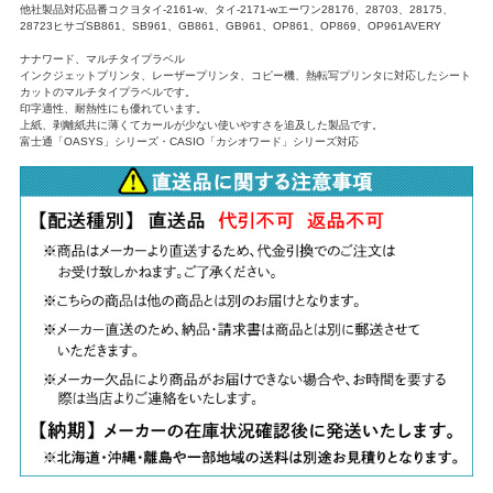
他社製品対応品番コクヨタイ-2161-w、タイ-2171-wエーワン28176、28703、28175、
28723ヒサゴSB861、SB961、GB861、GB961、OP861、OP869、OP961AVERY
ナナワード、マルチタイプラベル
インクジェットプリンタ、レーザープリンタ、コピー機、熱転写プリンタに対応したシート
カットのマルチタイプラベルです。
印字適性、耐熱性にも優れています。
上紙、剥離紙共に薄くてカールが少ない使いやすさを追及した製品です。
富士通「OASYS」シリーズ・CASIO「カシオワード」シリーズ対応