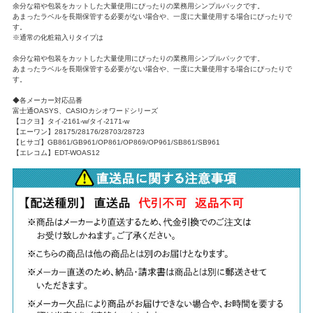
余分な箱や包装をカットした大量使用にぴったりの業務用シンプルパックです。
あまったラベルを長期保管する必要がない場合や、一度に大量使用する場合にぴったりで
す。
※通常の化粧箱入りタイプは
余分な箱や包装をカットした大量使用にぴったりの業務用シンプルパックです。
あまったラベルを長期保管する必要がない場合や、一度に大量使用する場合にぴったりで
す。
◆各メーカー対応品番
富士通OASYS、CASIOカシオワードシリーズ
【コクヨ】タイ-2161-w/タイ-2171-w
【エーワン】28175/28176/28703/28723
【ヒサゴ】GB861/GB961/OP861/OP869/OP961/SB861/SB961
【エレコム】EDT-WOAS12