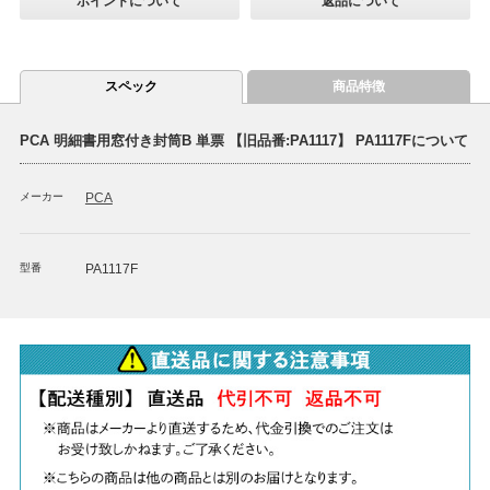
ポイントについて
返品について
スペック
商品特徴
PCA 明細書用窓付き封筒B 単票 【旧品番:PA1117】 PA1117Fについて
メーカー
PCA
型番
PA1117F