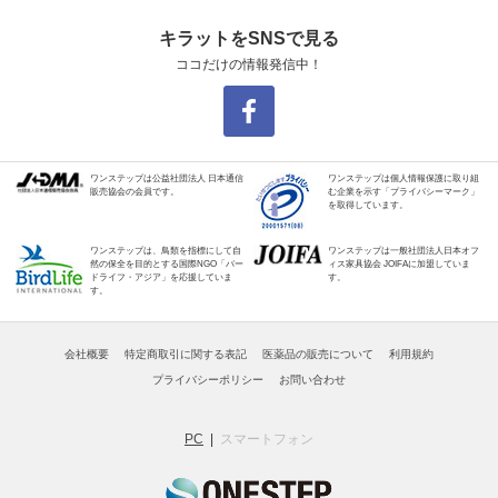
キラットをSNSで見る
ココだけの情報発信中！
ワンステップは公益社団法人 日本通信
ワンステップは個人情報保護に取り組
販売協会の会員です。
む企業を示す「プライバシーマーク」
を取得しています。
ワンステップは、鳥類を指標にして自
ワンステップは一般社団法人日本オフ
然の保全を目的とする国際NGO「バー
ィス家具協会 JOIFAに加盟していま
ドライフ・アジア」を応援していま
す。
す。
会社概要
特定商取引に関する表記
医薬品の販売について
利用規約
プライバシーポリシー
お問い合わせ
PC
スマートフォン