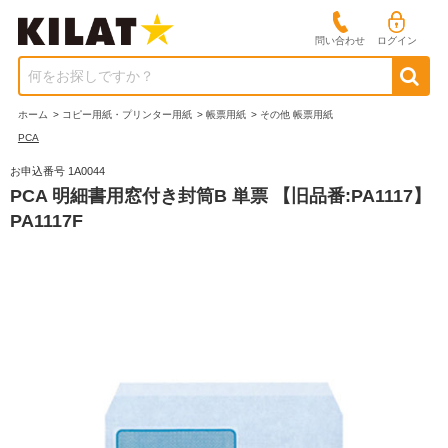
問い合わせ
ログイン
何をお探しですか？
ホーム
>
コピー用紙・プリンター用紙
>
帳票用紙
>
その他 帳票用紙
PCA
お申込番号 1A0044
PCA 明細書用窓付き封筒B 単票 【旧品番:PA1117】
PA1117F