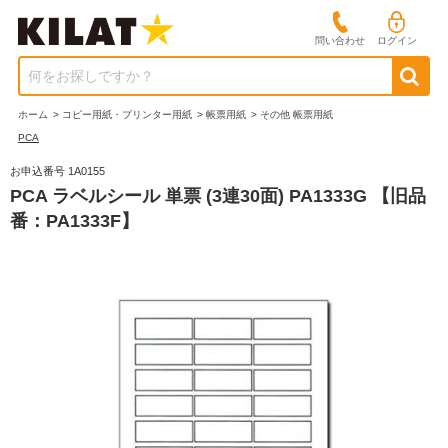
問い合わせ
ログイン
何をお探しですか？
ホーム
>
コピー用紙・プリンター用紙
>
帳票用紙
>
その他 帳票用紙
PCA
お申込番号 1A0155
PCA ラベルシール 単票 (3連30面) PA1333G 【旧品
番：PA1333F】