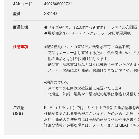
JANコード
4902668009721
型番
SB1148
商品仕様
◆サイズ/A4タテ（210mm×297mm） ファイル穴間隔
◆用紙種類/レーザー・インクジェット対応単票用紙
注意事項
●配送種別について(直送品／代引き不可／返品不可)
・商品はメーカーより直送するため、代金引換でのご注
・他の商品とは別のお届けになります。
・納品書・請求書は商品とは別に郵送させていただきま
・メーカー欠品により商品がお届けできない場合や、お
●納期について
・メーカーの在庫状況確認後に発送いたします。
・北海道、沖縄、離島や一部地域の送料は別途お見積り
ご注意
KILAT（キラット）では、サイト上で最新の商品情報
(免責)
仕様が変更される場合がございます。そのため、お届け
お届け商品のご使用前には商品の商品ラベルや注意書き
詳細な情報が必要な場合は、メーカーまたはKILAT（