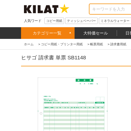
人気ワード
コピー用紙
ティッシュペーパー
ミネラルウォーター
カテゴリー一覧
大特価セール
日
ホーム
>
コピー用紙・プリンター用紙
>
帳票用紙
>
請求書用紙
ヒサゴ 請求書 単票 SB1148