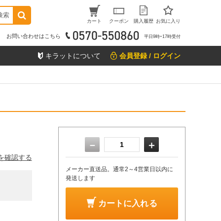
検索
カート
クーポン
購入履歴
お気に入り
お問い合わせはこちら
平日9時ｰ17時受付
キラットについて
会員登録 / ログイン
－
＋
を確認する
メーカー直送品。通常2～4営業日以内に
発送します
カートに入れる