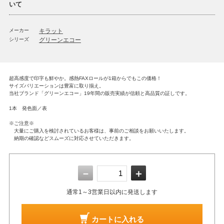
いて
メーカー
キラット
シリーズ
グリーンエコー
超高感度で印字も鮮やか。感熱FAXロールが1箱からでもこの価格！
サイズバリエーションは豊富に取り揃え。
当社ブランド「グリーンエコー」19年間の販売実績が信頼と高品質の証しです。
1本 発色面／表
※ご注意※
大量にご購入を検討されているお客様は、事前のご相談をお願いいたします。
納期の確認などスムーズに対応させていただきます。
－
＋
通常1～3営業日以内に発送します
カートに入れる