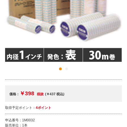
￥398
価格：
税抜
(￥437
税込
)
取得予定ポイント：
4ポイント
申込番号：
1M0032
販売単位：
1本