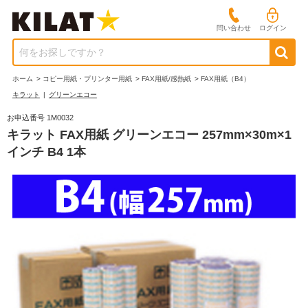
問い合わせ
ログイン
何をお探しですか？
ホーム
>
コピー用紙・プリンター用紙
>
FAX用紙/感熱紙
>
FAX用紙（B4）
キラット
|
グリーンエコー
お申込番号 1M0032
キラット FAX用紙 グリーンエコー 257mm×30m×1
インチ B4 1本