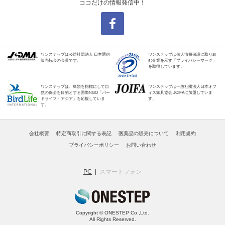
ココだけの情報発信中！
ワンステップは公益社団法人 日本通信
ワンステップは個人情報保護に取り組
販売協会の会員です。
む企業を示す「プライバシーマーク」
を取得しています。
ワンステップは、鳥類を指標にして自
ワンステップは一般社団法人日本オフ
然の保全を目的とする国際NGO「バー
ィス家具協会 JOIFAに加盟していま
ドライフ・アジア」を応援していま
す。
す。
会社概要
特定商取引に関する表記
医薬品の販売について
利用規約
プライバシーポリシー
お問い合わせ
PC
スマートフォン
Copyright © ONESTEP Co.,Ltd.
All Rights Reserved.