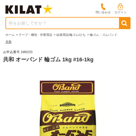
問い合わせ
ログイン
何をお探しですか？
ホーム
>
テープ・梱包・作業用品
>
結束用品/輪ゴム/ひも
>
輪ゴム・ゴムバンド
共和
お申込番号 1M0233
共和 オーバンド 輪ゴム 1kg #16-1kg