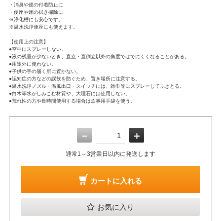
・消臭や便の付着防止に
・便座や床の拭き掃除に
※浄化槽にも安心です。
※温水洗浄便座にも使えます。
【使用上の注意】
●空中にスプレーしない。
●液の残量が少ないとき、直立・直倒立以外の角度ではでにくくなることがある。
●用途外に使わない。
●子供の手の届く所に置かない。
●認知症の方などの誤飲を防ぐため、置き場所に注意する。
●温水洗浄ノズル・温風出口・スイッチには、雑巾等にスプレーしてふきとる。
●白木等水がしみこむ材質や、大理石には使用しない。
●荒れ性の方や長時間使用する場合は炊事用手袋を使う。
－
＋
通常1～3営業日以内に発送します
カートに入れる
お気に入り