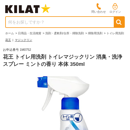
問い合わせ
ログイン
何をお探しですか？
ホーム
>
日用品・生活雑貨
>
洗剤・柔軟剤/台所・掃除洗剤
>
掃除用洗剤
>
トイレ用洗剤
花王
|
マジックリン
お申込番号 1M0752
花王 トイレ用洗剤 トイレマジックリン 消臭・洗浄
スプレー ミントの香り 本体 350ml