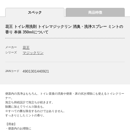
スペック
商品特徴
花王 トイレ用洗剤 トイレマジックリン 消臭・洗浄スプレー ミントの
香り 本体 350mlについて
メーカー
花王
シリーズ
マジックリン
JANコード
4901301440921
便器内の洗浄はもちろん、トイレ直後の消臭や便座・床の拭き掃除にも使えるトイレクリー
ナー。
泡立ち持続設計で泡立ちが続きます。
除菌に加えてウイルス除去も。
※すべての菌を除去するわけではありません。
すっきりとしたミントの香り。
【用途】
・便器内のお掃除に