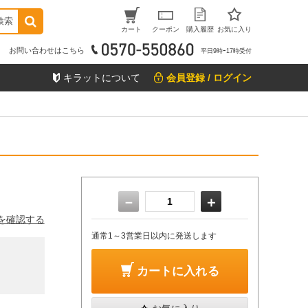
検索
カート
クーポン
購入履歴
お気に入り
お問い合わせはこちら
平日9時ｰ17時受付
キラットについて
会員登録 / ログイン
－
＋
を確認する
通常1～3営業日以内に発送します
カートに入れる