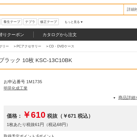
詳細
養生テープ
テプラ
修正テープ
もっと見る
替りクーポン
カタログから注文
サリー
>
PCアクセサリー
>
CD・DVDケース
ック 10枚 KSC-13C10BK
お申込番号 1M1735
明晃化成工業
商品詳細
￥610
価格：
税抜（￥671 税込）
1枚あたり税抜61円（税込68円）
取得予定ポイント:6ポイント