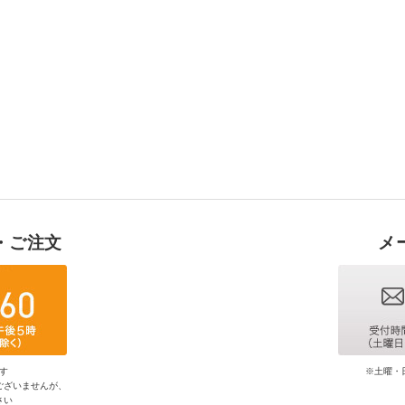
・ご注文
メ
す
※土曜・
ございませんが、
さい