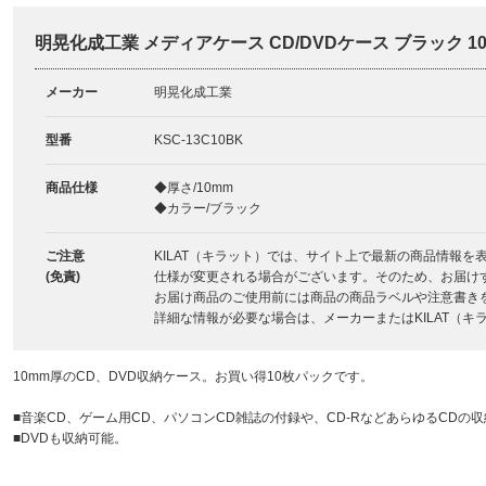
明晃化成工業 メディアケース CD/DVDケース ブラック 10枚
メーカー
明晃化成工業
型番
KSC-13C10BK
商品仕様
◆厚さ/10mm
◆カラー/ブラック
ご注意
KILAT（キラット）では、サイト上で最新の商品情報
(免責)
仕様が変更される場合がございます。そのため、お届け
お届け商品のご使用前には商品の商品ラベルや注意書き
詳細な情報が必要な場合は、メーカーまたはKILAT（
10mm厚のCD、DVD収納ケース。お買い得10枚パックです。
■音楽CD、ゲーム用CD、パソコンCD雑誌の付録や、CD-RなどあらゆるCDの
■DVDも収納可能。