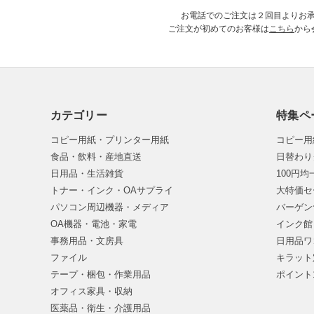
お電話でのご注文は２回目よりお
ご注文が初めてのお客様は
こちら
から
カテゴリー
特集ペ
コピー用紙・プリンター用紙
コピー用
食品・飲料・産地直送
日替わり
日用品・生活雑貨
100円
トナー・インク・OAサプライ
大特価セ
パソコン周辺機器・メディア
バーゲン
OA機器・電池・家電
インク館
事務用品・文房具
日用品ワ
ファイル
キラット
テープ・梱包・作業用品
ポイント
オフィス家具・収納
医薬品・衛生・介護用品