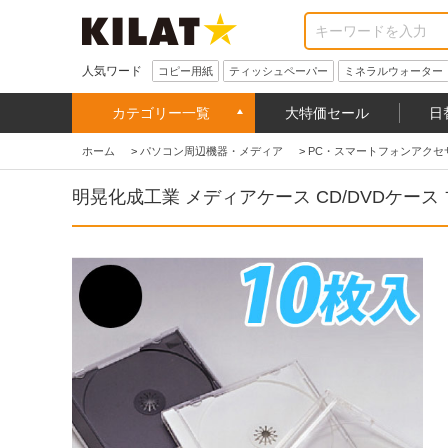
人気ワード
コピー用紙
ティッシュペーパー
ミネラルウォーター
カテゴリー一覧
大特価セール
日
ホーム
>
パソコン周辺機器・メディア
>
PC・スマートフォンアクセ
明晃化成工業 メディアケース CD/DVDケース ブラ