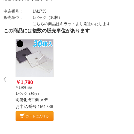
申込番号：
1M1735
販売単位：
1パック（10枚）
こちらの商品はキラットより発送いたします
この商品には複数の販売単位があります
￥1,780
￥1,958
税込
1パック（30枚）
明晃化成工業 メディアケース CD/DVDケース ブラック 30枚 KSC-13C10BK
お申込番号 1M1738
カートに入れる