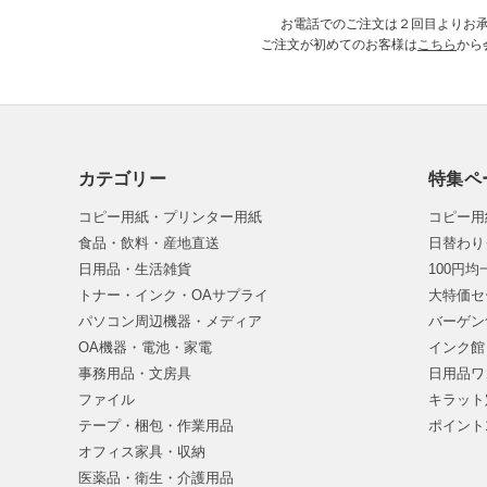
お電話でのご注文は２回目よりお
ご注文が初めてのお客様は
こちら
から
カテゴリー
特集ペ
コピー用紙・プリンター用紙
コピー用
食品・飲料・産地直送
日替わり
日用品・生活雑貨
100円
トナー・インク・OAサプライ
大特価セ
パソコン周辺機器・メディア
バーゲン
OA機器・電池・家電
インク館
事務用品・文房具
日用品ワ
ファイル
キラット
テープ・梱包・作業用品
ポイント
オフィス家具・収納
医薬品・衛生・介護用品