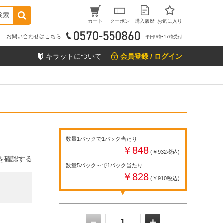
検索
カート
クーポン
購入履歴
お気に入り
お問い合わせはこちら
平日9時ｰ17時受付
キラットについて
会員登録 / ログイン
数量1パックで1パック当たり
￥848
(￥932税込)
を確認する
数量5パック～で1パック当たり
￥828
(￥910税込)
－
＋