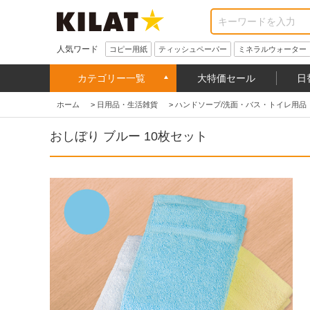
人気ワード
コピー用紙
ティッシュペーパー
ミネラルウォーター
カテゴリー一覧
大特価セール
日
ホーム
>
日用品・生活雑貨
>
ハンドソープ/洗面・バス・トイレ用品
おしぼり ブルー 10枚セット