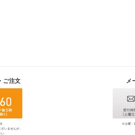
・ご注文
メ
す
※土曜・
ございませんが、
さい