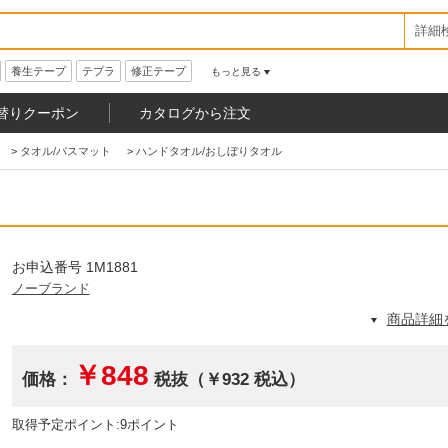
詳細
養生テープ
テプラ
修正テープ
もっと見る
替りクーポン
カタログから注文
>
タオル/バスマット
>
ハンドタオル/おしぼりタオル
お申込番号 1M1881
ノーブランド
商品詳細
￥848
価格：
税抜（￥932 税込）
取得予定ポイント:9ポイント