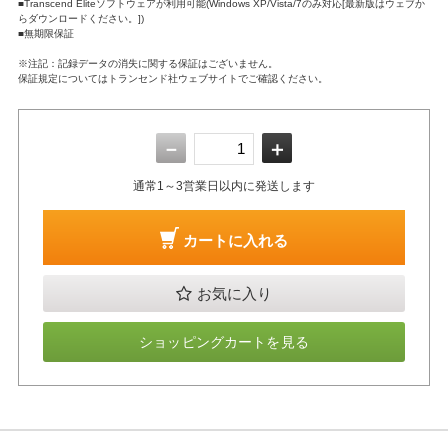
■Transcend Eliteソフトウェアが利用可能(Windows XP/Vista/7のみ対応[最新版はウェブか
らダウンロードください。])
■無期限保証
※注記：記録データの消失に関する保証はございません。
保証規定についてはトランセンド社ウェブサイトでご確認ください。
－
＋
通常1～3営業日以内に発送します
カートに入れる
お気に入り
ショッピングカートを見る