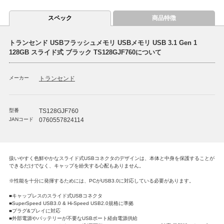
スペック
商品特徴
トランセンド USBフラッシュメモリ USBメモリ USB 3.1 Gen 1
128GB スライド式 ブラック TS128GJF760について
メーカー
トランセンド
型番
TS128GJF760
JANコード
0760557824114
扱いやすく色鮮やかなスライド式USBコネクタのデザインは、本体と中身を保護することが
できるだけでなく、キャップを紛失する心配もありません。
※性能を十分に発揮するためには、PCがUSB3.0に対応している必要があります。
■キャップレスのスライド式USBコネクタ
■SuperSpeed USB3.0 & Hi-Speed USB2.0規格に準拠
■プラグ&プレイに対応
■外部電源やバッテリーが不要なUSBポート経由電源供給