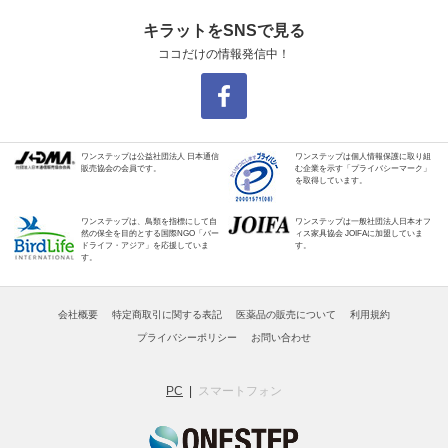
キラットをSNSで見る
ココだけの情報発信中！
ワンステップは公益社団法人 日本通信
ワンステップは個人情報保護に取り組
販売協会の会員です。
む企業を示す「プライバシーマーク」
を取得しています。
ワンステップは、鳥類を指標にして自
ワンステップは一般社団法人日本オフ
然の保全を目的とする国際NGO「バー
ィス家具協会 JOIFAに加盟していま
ドライフ・アジア」を応援していま
す。
す。
会社概要
特定商取引に関する表記
医薬品の販売について
利用規約
プライバシーポリシー
お問い合わせ
PC
スマートフォン