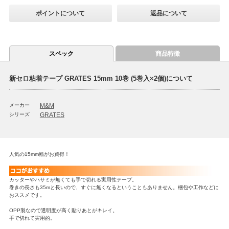
ポイントについて
返品について
スペック
商品特徴
新セロ粘着テープ GRATES 15mm 10巻 (5巻入×2個)について
メーカー
M&M
シリーズ
GRATES
人気の15mm幅がお買得！
カッターやハサミが無くても手で切れる実用性テープ。
巻きの長さも35mと長いので、すぐに無くなるということもありません。梱包や工作などに
おススメです。
OPP製なので透明度が高く貼りあとがキレイ。
手で切れて実用的。