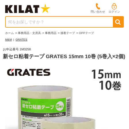
問い合わせ
ログイン
何をお探しですか？
ホーム
>
事務用品・文房具
>
事務用品
>
接着テープ
>
OPPテープ
M&M
|
GRATES
お申込番号 1M3258
新セロ粘着テープ GRATES 15mm 10巻 (5巻入×2個)