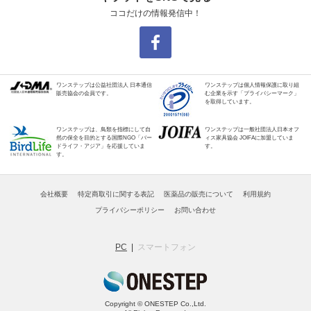
ココだけの情報発信中！
ワンステップは公益社団法人 日本通信
ワンステップは個人情報保護に取り組
販売協会の会員です。
む企業を示す「プライバシーマーク」
を取得しています。
ワンステップは、鳥類を指標にして自
ワンステップは一般社団法人日本オフ
然の保全を目的とする国際NGO「バー
ィス家具協会 JOIFAに加盟していま
ドライフ・アジア」を応援していま
す。
す。
会社概要
特定商取引に関する表記
医薬品の販売について
利用規約
プライバシーポリシー
お問い合わせ
PC
スマートフォン
Copyright © ONESTEP Co.,Ltd.