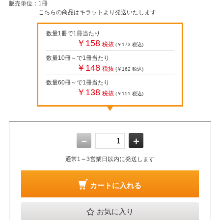
販売単位：
1冊
こちらの商品はキラットより発送いたします
数量1冊で1冊当たり
￥158
税抜
(￥173
税込
)
数量10冊～で1冊当たり
￥148
税抜
(￥162
税込
)
数量60冊～で1冊当たり
￥138
税抜
(￥151
税込
)
－
＋
通常1～3営業日以内に発送します
カートに入れる
お気に入り