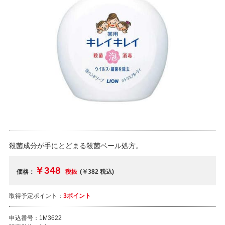
殺菌成分が手にとどまる殺菌ベール処方。
￥348
価格：
税抜
(￥382
税込
)
取得予定ポイント：
3ポイント
申込番号：
1M3622