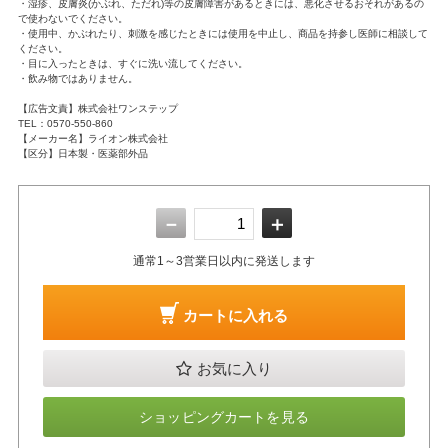
・湿疹、皮膚炎(かぶれ、ただれ)等の皮膚障害があるときには、悪化させるおそれがあるの
で使わないでください。
・使用中、かぶれたり、刺激を感じたときには使用を中止し、商品を持参し医師に相談して
ください。
・目に入ったときは、すぐに洗い流してください。
・飲み物ではありません。
【広告文責】株式会社ワンステップ
TEL：0570-550-860
【メーカー名】ライオン株式会社
【区分】日本製・医薬部外品
－
＋
通常1～3営業日以内に発送します
カートに入れる
お気に入り
ショッピングカートを見る