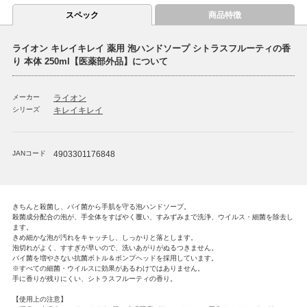
スペック
商品特徴
ライオン キレイキレイ 薬用 泡ハンドソープ シトラスフルーティの香
り 本体 250ml【医薬部外品】について
メーカー
ライオン
シリーズ
キレイキレイ
JANコード
4903301176848
きちんと殺菌し、バイ菌から手肌を守る泡ハンドソープ。
殺菌成分配合の泡が、手全体をすばやく覆い、すみずみまで洗浄、ウイルス・細菌を除去し
ます。
きめ細かな泡が汚れをキャッチし、しっかりと落とします。
泡切れがよく、すすぎが早いので、洗いあがりがぬるつきません。
バイ菌を増やさない抗菌ボトル＆ポンプヘッドを採用しています。
※すべての細菌・ウイルスに効果があるわけではありません。
手に香りが残りにくい、シトラスフルーティの香り。
【使用上の注意】