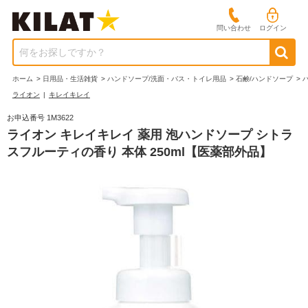
問い合わせ
ログイン
何をお探しですか？
ホーム
>
日用品・生活雑貨
>
ハンドソープ/洗面・バス・トイレ用品
>
石鹸/ハンドソープ
>
ライオン
|
キレイキレイ
お申込番号 1M3622
ライオン キレイキレイ 薬用 泡ハンドソープ シトラ
スフルーティの香り 本体 250ml【医薬部外品】