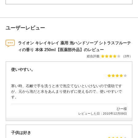
ユーザーレビュー
ライオン キレイキレイ 薬用 泡ハンドソープ シトラスフルーテ
ィの香り 本体 250ml【医薬部外品】のレビュー
総合評価:
（2件）
使いやすい。
寒い時、石鹸で手を洗うと水で泡立てないといけないので億劫です
が、元から泡だと水をあんまり使わずに使えるので、使いやすいで
す。
ひー様
レビューした日：2010年12月09日
子供は好き