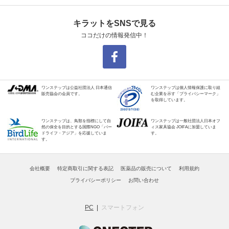
キラットをSNSで見る
ココだけの情報発信中！
ワンステップは公益社団法人 日本通信
ワンステップは個人情報保護に取り組
販売協会の会員です。
む企業を示す「プライバシーマーク」
を取得しています。
ワンステップは、鳥類を指標にして自
ワンステップは一般社団法人日本オフ
然の保全を目的とする国際NGO「バー
ィス家具協会 JOIFAに加盟していま
ドライフ・アジア」を応援していま
す。
す。
会社概要
特定商取引に関する表記
医薬品の販売について
利用規約
プライバシーポリシー
お問い合わせ
PC
スマートフォン