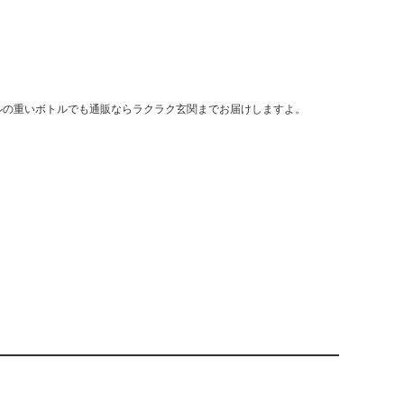
ルの重いボトルでも通販ならラクラク玄関までお届けしますよ。