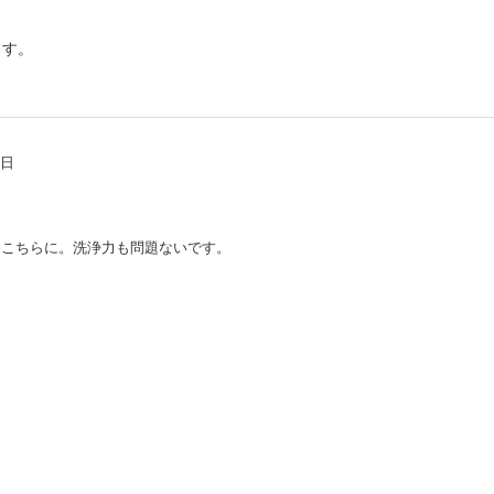
ます。
6日
めこちらに。洗浄力も問題ないです。