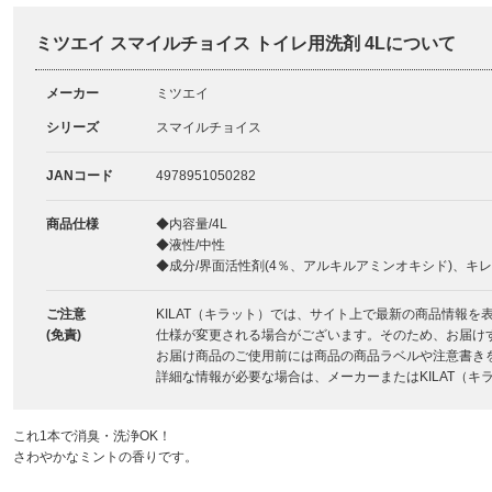
ミツエイ スマイルチョイス トイレ用洗剤 4Lについて
メーカー
ミツエイ
シリーズ
スマイルチョイス
JANコード
4978951050282
商品仕様
◆内容量/4L
◆液性/中性
◆成分/界面活性剤(4％、アルキルアミンオキシド)、キ
ご注意
KILAT（キラット）では、サイト上で最新の商品情報
(免責)
仕様が変更される場合がございます。そのため、お届け
お届け商品のご使用前には商品の商品ラベルや注意書き
詳細な情報が必要な場合は、メーカーまたはKILAT（
これ1本で消臭・洗浄OK！
さわやかなミントの香りです。