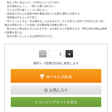
・顔より高い所はスポンジや布などにつけて拭く。
・必ず換気をよくし、一度に大量に使わない。
・子どもの手の届くところに置かない。
・認知症の方などの誤飲や他の事故を防ぐため置き場所に注意する。
・使用後は手をよく水で洗う。
・目に入ったときは、目を傷めることがあるのでこすらず直ちに流水で15分以上洗い流し、
痛みや異常がなくても直後に必ず眼科医の診断を受ける。
・飲み込んだ時は吐かずに口をすすぎ、水を飲むなどの処置をする。異常が残る場合は医師
の診断を受ける。
・気分が悪くなったときは使用を中止する。
－
＋
通常1～3営業日以内に発送します
カートに入れる
お気に入り
ショッピングカートを見る