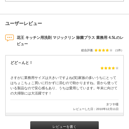
ユーザーレビュー
花王 キッチン用洗剤 マジックリン 除菌プラス 業務用 4.5Lのレ
ビュー
総合評価:
（1件）
どど～んと！
さすがに業務用サイズは大きいですよね(笑)家族の多いうちにとって
はちょこちょこ買いに行かずに済むので助かりますね。昔から使って
いる製品なので安心感もあり、うちは愛用しています。年末に向けて
の大掃除には大活躍です！
タツヤ様
レビューした日：2010年12月11日
レビューを書く