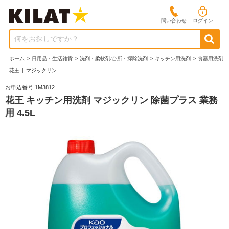
問い合わせ
ログイン
何をお探しですか？
ホーム
>
日用品・生活雑貨
>
洗剤・柔軟剤/台所・掃除洗剤
>
キッチン用洗剤
>
食器用洗剤
花王
|
マジックリン
お申込番号 1M3812
花王 キッチン用洗剤 マジックリン 除菌プラス 業務
用 4.5L