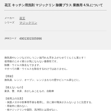
花王 キッチン用洗剤 マジックリン 除菌プラス 業務用 4.5Lについて
メーカー
花王
シリーズ
マジックリン
JANコード
4901301505996
換気扇やレンジなどのしつこい油汚れも浮き上がらせてぐんぐん落とす！
使用後のニオイ残りが気にならない微香性です。
除菌・ウイルス除去もできます。
※すべての菌・ウイルスを除去するわけではありません。
【用途】
換気扇、レンジ、オーブン、レンジまわりの壁やビニール床などに。
【使えないもの】
家具、畳、木床、水がしみこむもの、自動車
【使用上の注意】
・保護メガネや炊事用手袋を着用し、目に液や飛沫が入らないように注意する。
・用途外に使わない。
・他マジックリンや薬剤、洗浄剤とは混ぜない。