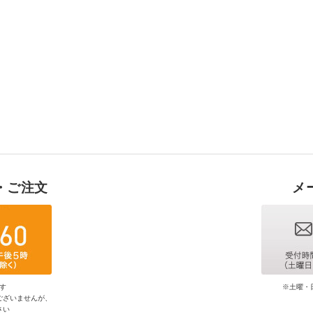
・ご注文
メ
す
※土曜・
ございませんが、
さい