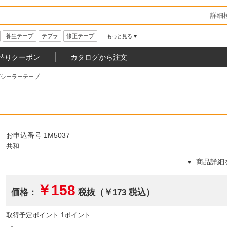
詳細
養生テープ
テプラ
修正テープ
もっと見る
替りクーポン
カタログから注文
グシーラーテープ
お申込番号 1M5037
共和
商品詳細
￥158
価格：
税抜（￥173 税込）
取得予定ポイント:1ポイント