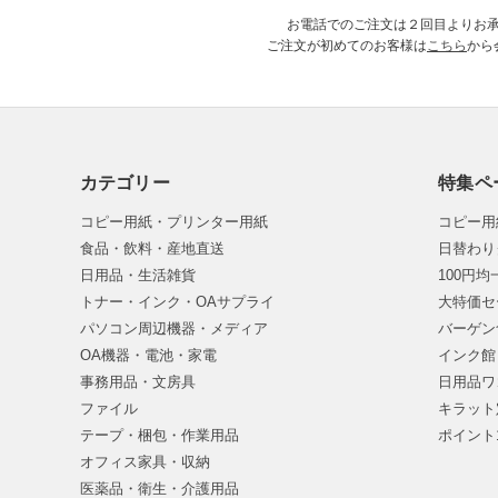
お電話でのご注文は２回目よりお
ご注文が初めてのお客様は
こちら
から
カテゴリー
特集ペ
コピー用紙・プリンター用紙
コピー用
食品・飲料・産地直送
日替わり
日用品・生活雑貨
100円
トナー・インク・OAサプライ
大特価セ
パソコン周辺機器・メディア
バーゲン
OA機器・電池・家電
インク館
事務用品・文房具
日用品ワ
ファイル
キラット
テープ・梱包・作業用品
ポイント
オフィス家具・収納
医薬品・衛生・介護用品