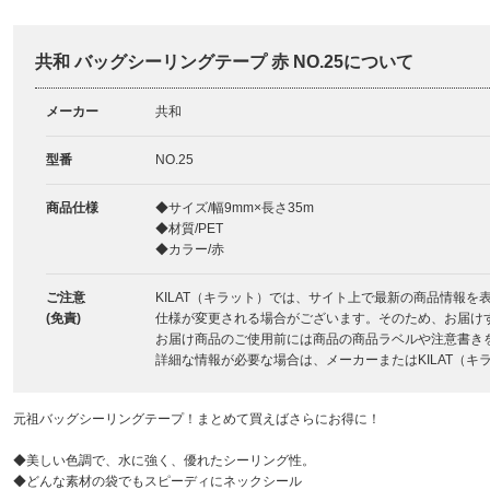
共和 バッグシーリングテープ 赤 NO.25について
メーカー
共和
型番
NO.25
商品仕様
◆サイズ/幅9mm×長さ35m
◆材質/PET
◆カラー/赤
ご注意
KILAT（キラット）では、サイト上で最新の商品情報
(免責)
仕様が変更される場合がございます。そのため、お届け
お届け商品のご使用前には商品の商品ラベルや注意書き
詳細な情報が必要な場合は、メーカーまたはKILAT（
元祖バッグシーリングテープ！まとめて買えばさらにお得に！
◆美しい色調で、水に強く、優れたシーリング性。
◆どんな素材の袋でもスピーディにネックシール