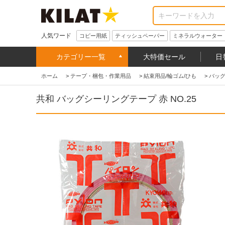
人気ワード
コピー用紙
ティッシュペーパー
ミネラルウォーター
カテゴリー一覧
大特価セール
日
ホーム
>
テープ・梱包・作業用品
>
結束用品/輪ゴム/ひも
>
バッ
共和 バッグシーリングテープ 赤 NO.25