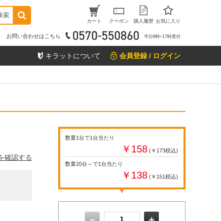
検索
カート
クーポン
購入履歴
お気に入り
お問い合わせはこちら
平日9時ｰ17時受付
キラットについて
会員登録 / ログイン
数量1台で1台当たり
￥158
(￥173税込)
を確認する
数量20台～で1台当たり
￥138
(￥151税込)
－
＋