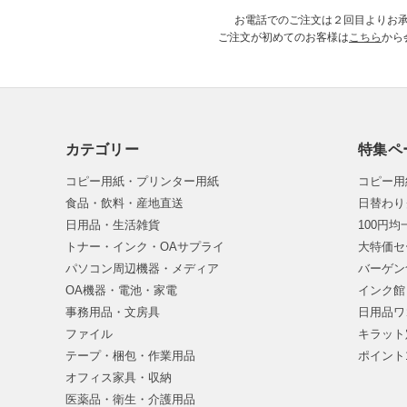
お電話でのご注文は２回目よりお
ご注文が初めてのお客様は
こちら
から
カテゴリー
特集ペ
コピー用紙・プリンター用紙
コピー用
食品・飲料・産地直送
日替わり
日用品・生活雑貨
100円
トナー・インク・OAサプライ
大特価セ
パソコン周辺機器・メディア
バーゲン
OA機器・電池・家電
インク館
事務用品・文房具
日用品ワ
ファイル
キラット
テープ・梱包・作業用品
ポイント
オフィス家具・収納
医薬品・衛生・介護用品