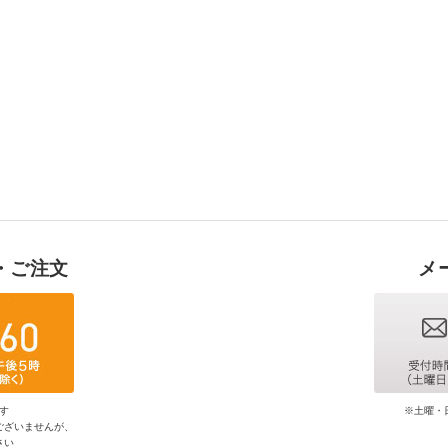
・ご注文
メ
す
※土曜・
ございませんが、
さい