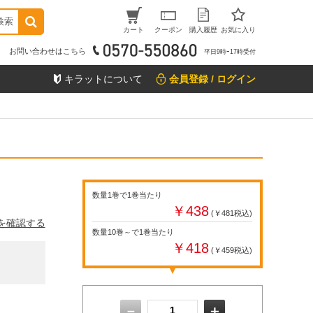
検索
カート
クーポン
購入履歴
お気に入り
お問い合わせはこちら
平日9時ｰ17時受付
キラットについて
会員登録 / ログイン
数量1巻で1巻当たり
￥438
(￥481税込)
を確認する
数量10巻～で1巻当たり
￥418
(￥459税込)
－
＋