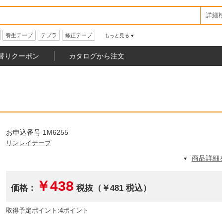
詳細
養生テープ
テプラ
修正テープ
もっと見る
替りクーポン
カタログから注文
お申込番号 1M6255
リンレイテープ
商品詳細
￥438
価格：
税抜（￥481 税込）
取得予定ポイント:4ポイント