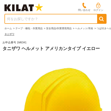
問い合わせ
ログイン
何をお探しですか？
ホーム
>
テープ・梱包・作業用品
>
安全用品/作業環境用品
>
ヘルメット/耳栓
>
つば付きヘ
タニザワ
お申込番号 1M6341
タニザワ ヘルメット アメリカンタイプ イエロー