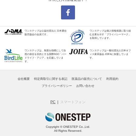
ワンステップは公益社団法人 日本通信
ワンステップは個人情報保護に取り組
販売協会の会員です。
む企業を示す「プライバシーマーク」
を取得しています。
ワンステップは、鳥類を指標にして自
ワンステップは一般社団法人日本オフ
然の保全を目的とする国際NGO「バー
ィス家具協会 JOIFAに加盟していま
ドライフ・アジア」を応援していま
す。
す。
会社概要
特定商取引に関する表記
医薬品の販売について
利用規約
プライバシーポリシー
お問い合わせ
PC
スマートフォン
Copyright © ONESTEP Co.,Ltd.
All Rights Reserved.