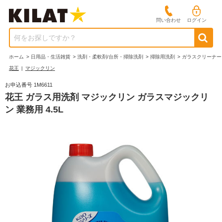
問い合わせ
ログイン
何をお探しですか？
ホーム
>
日用品・生活雑貨
>
洗剤・柔軟剤/台所・掃除洗剤
>
掃除用洗剤
>
ガラスクリーナー
花王
|
マジックリン
お申込番号 1M6611
花王 ガラス用洗剤 マジックリン ガラスマジックリ
ン 業務用 4.5L