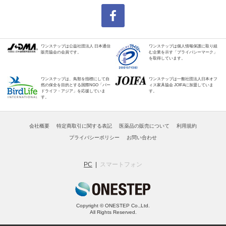
ワンステップは公益社団法人 日本通信
ワンステップは個人情報保護に取り組
販売協会の会員です。
む企業を示す「プライバシーマーク」
を取得しています。
ワンステップは、鳥類を指標にして自
ワンステップは一般社団法人日本オフ
然の保全を目的とする国際NGO「バー
ィス家具協会 JOIFAに加盟していま
ドライフ・アジア」を応援していま
す。
す。
会社概要
特定商取引に関する表記
医薬品の販売について
利用規約
プライバシーポリシー
お問い合わせ
PC
スマートフォン
Copyright © ONESTEP Co.,Ltd.
All Rights Reserved.