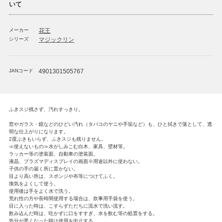
いて
メーカー
花王
シリーズ
マジックリン
JANコード
4901301505767
ふきスジ残さず、汚れすっきり。
窓やガラス・鏡などのひどい汚れ（タバコのヤニや手垢など）も、ひと拭きで落として、透
明な仕上がりになります。
2度ぶきもいらず、ふきスジも残りません。
≪使えないもの≫水がしみこむ白木、家具、壁材等。
ラッカー等の塗装面、自動車の塗装面。
液晶、プラズマディスプレイの画面※用途以外に使わない。
子供の手の届く所に置かない。
目より高い所は、スポンジや布等につけてふく。
換気をよくして使う。
使用後は手をよく水で洗う。
荒れ性の方や長時間使用する場合は、炊事用手袋を使う。
目に入った時は、こすらずただちに流水で洗い流す。
飲み込んだ時は、吐かずに口をすすぎ、水を飲む等の処置をする。
気分が悪くなった時は使用を中止する。