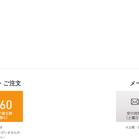
・ご注文
メ
す
※土曜・
ございませんが、
さい