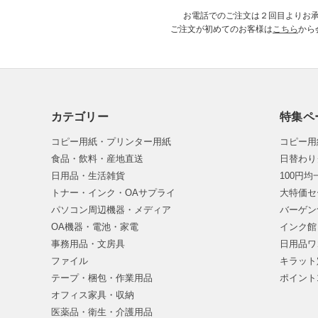
お電話でのご注文は２回目よりお
ご注文が初めてのお客様は
こちら
から
カテゴリー
特集ペ
コピー用紙・プリンター用紙
コピー用
食品・飲料・産地直送
日替わり
日用品・生活雑貨
100円
トナー・インク・OAサプライ
大特価セ
パソコン周辺機器・メディア
バーゲン
OA機器・電池・家電
インク館
事務用品・文房具
日用品ワ
ファイル
キラット
テープ・梱包・作業用品
ポイント
オフィス家具・収納
医薬品・衛生・介護用品