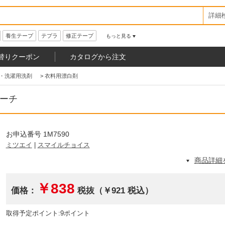
詳細
養生テープ
テプラ
修正テープ
もっと見る
替りクーポン
カタログから注文
・洗濯用洗剤
>
衣料用漂白剤
リーチ
お申込番号 1M7590
ミツエイ
|
スマイルチョイス
商品詳細
￥838
価格：
税抜（￥921 税込）
取得予定ポイント:9ポイント