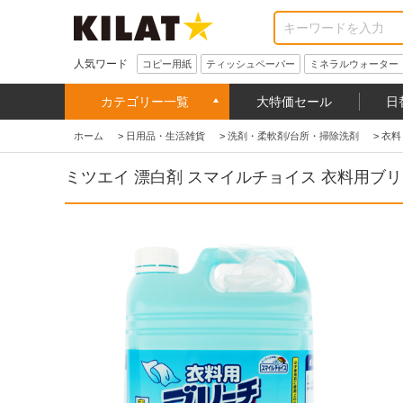
人気ワード
コピー用紙
ティッシュペーパー
ミネラルウォーター
カテゴリー一覧
大特価セール
日
ホーム
>
日用品・生活雑貨
>
洗剤・柔軟剤/台所・掃除洗剤
>
衣料
ミツエイ 漂白剤 スマイルチョイス 衣料用ブ