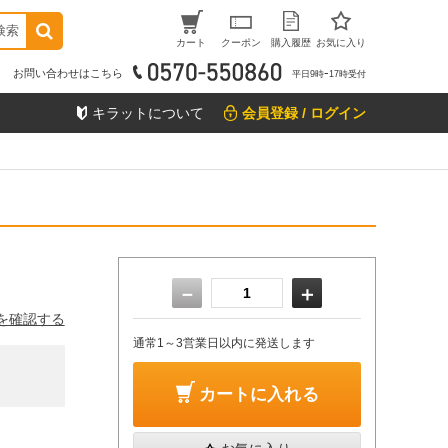
検索
カート
クーポン
購入履歴
お気に入り
お問い合わせはこちら
平日9時ｰ17時受付
キラットについて
会員登録 / ログイン
－
＋
を確認する
通常1～3営業日以内に発送します
カートに入れる