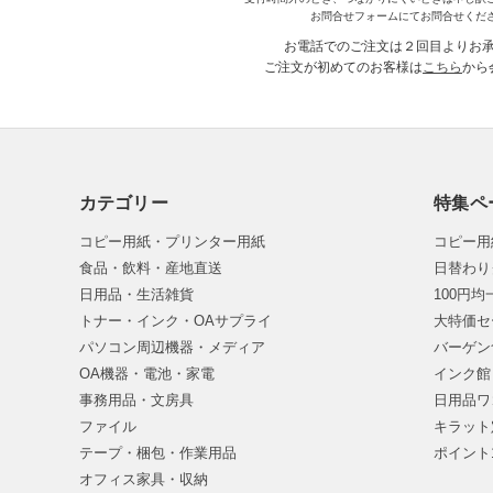
お問合せフォームにてお問合せくだ
お電話でのご注文は２回目よりお
ご注文が初めてのお客様は
こちら
から
カテゴリー
特集ペ
コピー用紙・プリンター用紙
コピー用
食品・飲料・産地直送
日替わり
日用品・生活雑貨
100円
トナー・インク・OAサプライ
大特価セ
パソコン周辺機器・メディア
バーゲン
OA機器・電池・家電
インク館
事務用品・文房具
日用品ワ
ファイル
キラット
テープ・梱包・作業用品
ポイント
オフィス家具・収納