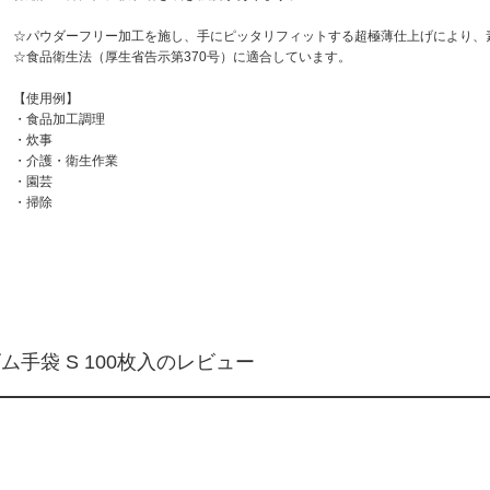
☆パウダーフリー加工を施し、手にピッタリフィットする超極薄仕上げにより、
☆
食品衛生法（厚生省告示第370号）に適合
しています。
【使用例】
・食品加工調理
・炊事
・介護・衛生作業
・園芸
・掃除
ム手袋 S 100枚入のレビュー