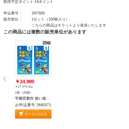
取得予定ポイント:14ポイント
申込番号：
1M7669
販売単位：
1セット（100枚入り）
こちらの商品はキラットより発送いたします
この商品には複数の販売単位があります
￥24,980
￥27,478
税込
1箱（20個）
宇都宮製作 使い捨て手袋 クイン 天然ゴム手袋 S 100枚入 20個
お申込番号 3M6971
カートに入れる