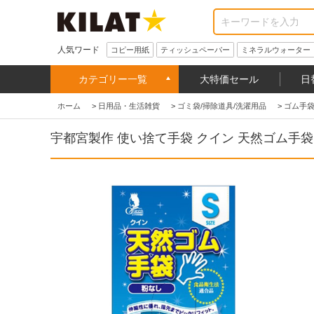
人気ワード
コピー用紙
ティッシュペーパー
ミネラルウォーター
カテゴリー一覧
大特価セール
日
ホーム
>
日用品・生活雑貨
>
ゴミ袋/掃除道具/洗濯用品
>
ゴム手袋
宇都宮製作 使い捨て手袋 クイン 天然ゴム手袋 S