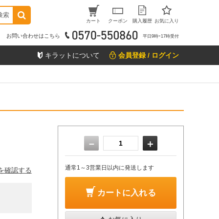
検索
カート
クーポン
購入履歴
お気に入り
お問い合わせはこちら
平日9時ｰ17時受付
キラットについて
会員登録 / ログイン
－
＋
通常1～3営業日以内に発送します
を確認する
カートに入れる