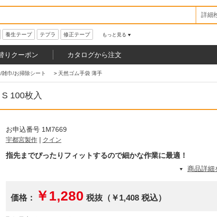
詳細
養生テープ
テプラ
修正テープ
もっと見る
替りクーポン
カタログから注文
/雑巾/お掃除シート
>
天然ゴム手袋 薄手
 100枚入
お申込番号 1M7669
宇都宮製作
|
クイン
指先までぴったりフィットするので細かな作業に最適！
商品詳細
￥1,280
価格：
税抜（￥1,408 税込）