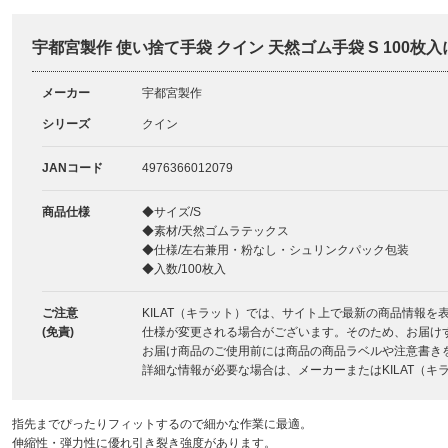
宇都宮製作 使い捨て手袋 クイン 天然ゴム手袋 S 100枚
メーカー
宇都宮製作
シリーズ
クイン
JANコード
4976366012079
商品仕様
◆サイズ/S
◆素材/天然ゴムラテックス
◆仕様/左右兼用・粉なし・シュリンクパック包装
◆入数/100枚入
ご注意
KILAT（キラット）では、サイト上で最新の商品情報
(免責)
仕様が変更される場合がございます。そのため、お届け
お届け商品のご使用前には商品の商品ラベルや注意書き
詳細な情報が必要な場合は、メーカーまたはKILAT（
指先までぴったりフィットするので細かな作業に最適。
伸縮性・弾力性に優れ引き裂き強度があります。