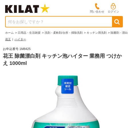
問い合わせ
ログイン
何をお探しですか？
ホーム
>
日用品・生活雑貨
>
洗剤・柔軟剤/台所・掃除洗剤
>
キッチン用洗剤
>
除菌剤・漂白
花王
|
ハイター
お申込番号 1M8425
花王 除菌漂白剤 キッチン泡ハイター 業務用 つけか
え 1000ml