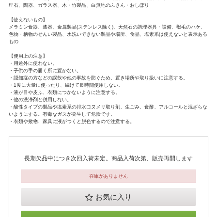
理石、陶器、ガラス器、木・竹製品、白無地のふきん・おしぼり
【使えないもの】
メラミン食器、漆器、金属製品(ステンレス除く)、天然石の調理器具・設備、獣毛のハケ、
色物・柄物のせんい製品、水洗いできない製品や場所、食品、塩素系は使えないと表示ある
もの
【使用上の注意】
・用途外に使わない。
・子供の手の届く所に置かない。
・認知症の方などの誤飲や他の事故を防ぐため、置き場所や取り扱いに注意する。
・1度に大量に使ったり、続けて長時間使用しない。
・液が目や皮ふ、衣類につかないように注意する。
・他の洗浄剤と併用しない。
・酸性タイプの製品や塩素系の排水口ヌメリ取り剤、生ごみ、食酢、アルコールと混ざらな
いようにする。有毒なガスが発生して危険です。
・衣類や敷物、家具に液がつくと脱色するので注意する。
長期欠品中につき次回入荷未定。商品入荷次第、販売再開します
在庫がありません
お気に入り