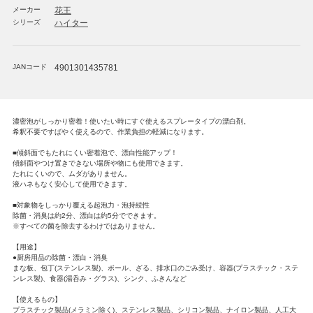
メーカー
花王
シリーズ
ハイター
JANコード
4901301435781
濃密泡がしっかり密着！使いたい時にすぐ使えるスプレータイプの漂白剤。
希釈不要ですばやく使えるので、作業負担の軽減になります。
■傾斜面でもたれにくい密着泡で、漂白性能アップ！
傾斜面やつけ置きできない場所や物にも使用できます。
たれにくいので、ムダがありません。
液ハネもなく安心して使用できます。
■対象物をしっかり覆える起泡力・泡持続性
除菌・消臭は約2分、漂白は約5分でできます。
※すべての菌を除去するわけではありません。
【用途】
●厨房用品の除菌・漂白・消臭
まな板、包丁(ステンレス製)、ボール、ざる、排水口のごみ受け、容器(プラスチック・ステ
ンレス製)、食器(湯呑み・グラス)、シンク、ふきんなど
【使えるもの】
プラスチック製品(メラミン除く)、ステンレス製品、シリコン製品、ナイロン製品、人工大