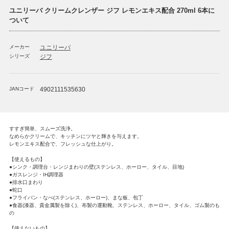
ユニリーバ クリームクレンザー ジフ レモンエキス配合 270ml 6本に
ついて
メーカー
ユニリーバ
シリーズ
ジフ
JANコード
4902111535630
すすぎ簡単、スムーズ洗浄。
なめらかクリームで、キッチンにツヤと輝きを与えます。
レモンエキス配合で、フレッシュな仕上がり。
【使えるもの】
●シンク・調理台・レンジまわりの壁(ステンレス、ホーロー、タイル、目地)
●ガスレンジ・IH調理器
●排水口まわり
●蛇口
●フライパン・なべ(ステンレス、ホーロー)、まな板、包丁
●食器(漆器、貴金属製を除く)、布製の運動靴、ステンレス、ホーロー、タイル、ゴム製のも
の
【使えないもの】