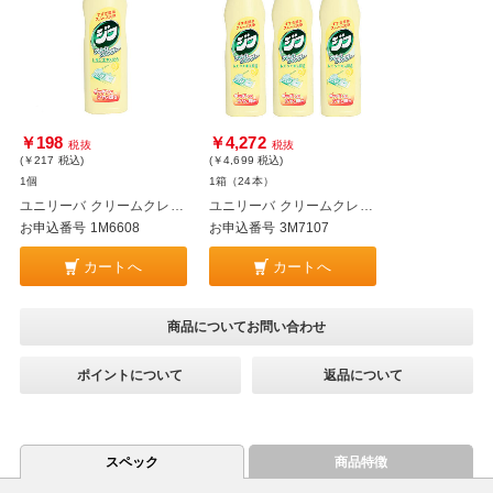
￥198
￥4,272
税抜
税抜
(￥217
税込
)
(￥4,699
税込
)
1個
1箱（24本）
ユニリーバ クリームクレンザー ジフ レモンエキス配合 270ml
ユニリーバ クリームクレンザー ジフ レモンエキス配合 270ml 24本
お申込番号 1M6608
お申込番号 3M7107
カートへ
カートへ
商品についてお問い合わせ
ポイントについて
返品について
スペック
商品特徴