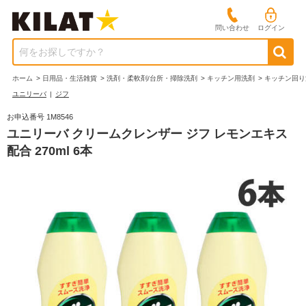
問い合わせ
ログイン
何をお探しですか？
ホーム
>
日用品・生活雑貨
>
洗剤・柔軟剤/台所・掃除洗剤
>
キッチン用洗剤
>
キッチン回り
ユニリーバ
|
ジフ
お申込番号 1M8546
ユニリーバ クリームクレンザー ジフ レモンエキス
配合 270ml 6本