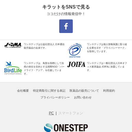
キラットをSNSで見る
ココだけの情報発信中！
ワンステップは公益社団法人 日本通信
ワンステップは個人情報保護に取り組
販売協会の会員です。
む企業を示す「プライバシーマーク」
を取得しています。
ワンステップは、鳥類を指標にして自
ワンステップは一般社団法人日本オフ
然の保全を目的とする国際NGO「バー
ィス家具協会 JOIFAに加盟していま
ドライフ・アジア」を応援していま
す。
す。
会社概要
特定商取引に関する表記
医薬品の販売について
利用規約
プライバシーポリシー
お問い合わせ
PC
スマートフォン