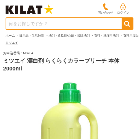
問い合わせ
ログイン
何をお探しですか？
ホーム
>
日用品・生活雑貨
>
洗剤・柔軟剤/台所・掃除洗剤
>
衣料・洗濯用洗剤
>
衣料用漂白
ミツエイ
お申込番号 1M8764
ミツエイ 漂白剤 らくらくカラーブリーチ 本体
2000ml