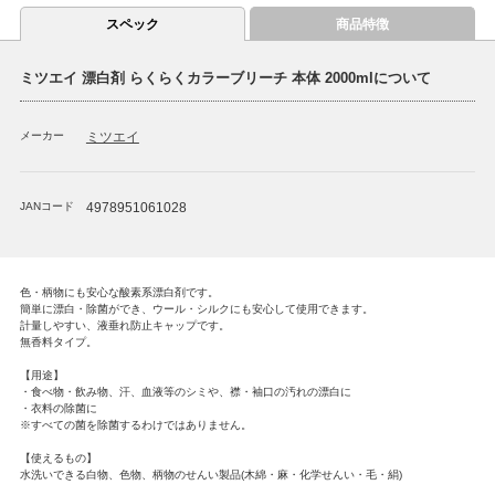
スペック
商品特徴
ミツエイ 漂白剤 らくらくカラーブリーチ 本体 2000mlについて
メーカー
ミツエイ
JANコード
4978951061028
色・柄物にも安心な酸素系漂白剤です。
簡単に漂白・除菌ができ、ウール・シルクにも安心して使用できます。
計量しやすい、液垂れ防止キャップです。
無香料タイプ。
【用途】
・食べ物・飲み物、汗、血液等のシミや、襟・袖口の汚れの漂白に
・衣料の除菌に
※すべての菌を除菌するわけではありません。
【使えるもの】
水洗いできる白物、色物、柄物のせんい製品(木綿・麻・化学せんい・毛・絹)