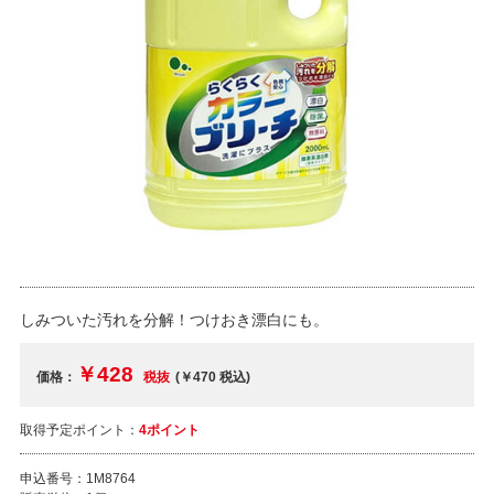
しみついた汚れを分解！つけおき漂白にも。
￥428
価格：
税抜
(￥470
税込
)
取得予定ポイント：
4ポイント
申込番号：
1M8764