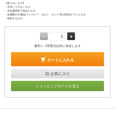
【使えないもの】
・水洗いできないもの
・含金属染料で染めたもの
・金属製の付属品(ファスナー・ボタン・ホック等の留具)がついたもの
・変色するもの
－
＋
通常1～3営業日以内に発送します
カートに入れる
お気に入り
ショッピングカートを見る