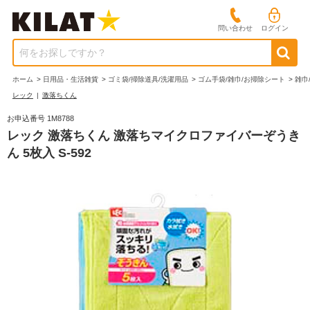
問い合わせ
ログイン
何をお探しですか？
ホーム
>
日用品・生活雑貨
>
ゴミ袋/掃除道具/洗濯用品
>
ゴム手袋/雑巾/お掃除シート
>
雑巾
レック
|
激落ちくん
お申込番号 1M8788
レック 激落ちくん 激落ちマイクロファイバーぞうき
ん 5枚入 S-592