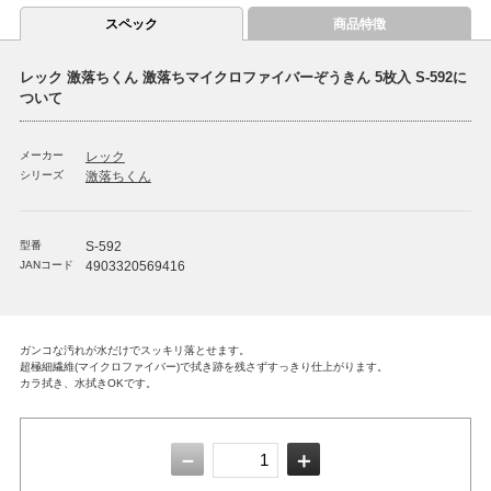
スペック
商品特徴
レック 激落ちくん 激落ちマイクロファイバーぞうきん 5枚入 S-592に
ついて
メーカー
レック
シリーズ
激落ちくん
型番
S-592
JANコード
4903320569416
ガンコな汚れが水だけでスッキリ落とせます。
超極細繊維(マイクロファイバー)で拭き跡を残さずすっきり仕上がります。
カラ拭き、水拭きOKです。
－
＋