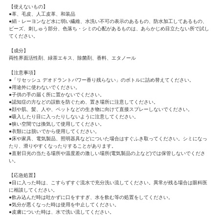
【使えないもの】
●革、毛皮、人工皮革、和装品
●絹・レーヨンなど水に弱い繊維、水洗い不可の表示のあるもの、防水加工してあるもの、
ビーズ、刺しゅう部分、色落ち・シミの心配があるものは、あらかじめ目立たない所で試し
てください。
【成分】
両性界面活性剤、緑茶エキス、除菌剤、香料、エタノール
【注意事項】
●「リセッシュ デオドラントパワー香り残らない」のボトルに詰め替えてください。
●用途外に使わないでください。
●子供の手の届く所に置かないでください。
●認知症の方などの誤飲を防ぐため、置き場所に注意してください。
●顔や肌、髪、人や、ペットなどの生き物に向けて直接スプレーしないでください。
●吸入したり目に入ったりしないように注意してください。
●狭い空間では換気して使用してください。
●衣類には脱いでから使用してください。
●床や家具、電気製品、照明器具などについた場合はすぐふき取ってください。シミになっ
たり、滑りやすくなったりすることがあります。
●直射日光の当たる場所や温度差の激しい場所(電気製品の上など)では保管しないでくださ
い。
【応急処置】
●目に入った時は、こすらずすぐ流水で充分洗い流してください。異常が残る場合は眼科医
に相談してください。
●飲み込んだ時は吐かずに口をすすぎ、水を飲む等の処置をしてください。
●気分が悪くなった時は使用を中止してください。
●皮膚についた時は、水で洗い流してください。