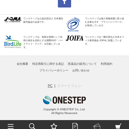
ワンステップは公益社団法人 日本通信
ワンステップは個人情報保護に取り組
販売協会の会員です。
む企業を示す「プライバシーマーク」
を取得しています。
ワンステップは、鳥類を指標にして自
ワンステップは一般社団法人日本オフ
然の保全を目的とする国際NGO「バー
ィス家具協会 JOIFAに加盟していま
ドライフ・アジア」を応援していま
す。
す。
会社概要
特定商取引に関する表記
医薬品の販売について
利用規約
プライバシーポリシー
お問い合わせ
PC
スマートフォン
Copyright © ONESTEP Co.,Ltd.
All Rights Reserved.