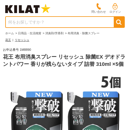
問い合わせ
ログイン
何をお探しですか？
ホーム
>
日用品・生活雑貨
>
消臭剤/芳香剤
>
布用消臭・除菌スプレー
花王
|
リセッシュ
お申込番号 1M8890
花王 布用消臭スプレー リセッシュ 除菌EX デオドラ
ントパワー 香りが残らないタイプ 詰替 310ml ×5個