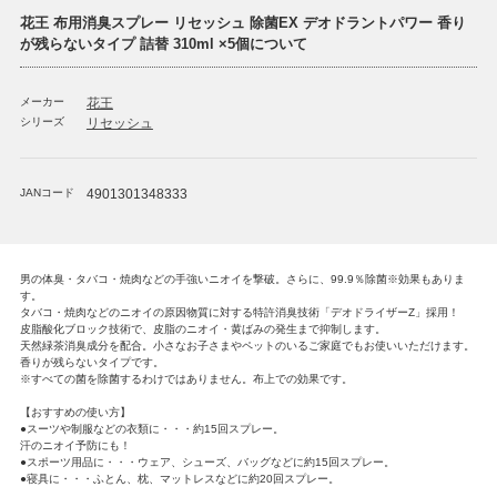
花王 布用消臭スプレー リセッシュ 除菌EX デオドラントパワー 香り
が残らないタイプ 詰替 310ml ×5個について
メーカー
花王
シリーズ
リセッシュ
JANコード
4901301348333
男の体臭・タバコ・焼肉などの手強いニオイを撃破。さらに、99.9％除菌※効果もありま
す。
タバコ・焼肉などのニオイの原因物質に対する特許消臭技術「デオドライザーZ」採用！
皮脂酸化ブロック技術で、皮脂のニオイ・黄ばみの発生まで抑制します。
天然緑茶消臭成分を配合。小さなお子さまやペットのいるご家庭でもお使いいただけます。
香りが残らないタイプです。
※すべての菌を除菌するわけではありません。布上での効果です。
【おすすめの使い方】
●スーツや制服などの衣類に・・・約15回スプレー。
汗のニオイ予防にも！
●スポーツ用品に・・・ウェア、シューズ、バッグなどに約15回スプレー。
●寝具に・・・ふとん、枕、マットレスなどに約20回スプレー。