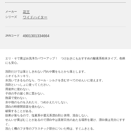
メーカー
花王
シリーズ
ワイドハイター
JANコード
4901301334664
エリ・そで黄ばみ洗浄力パワーアップ！ つけおきにもおすすめの酸素系粉末タイプ。色柄
にも安心。
洗剤だけでは落としきれない汚れや菌をもとから落とします。
ニオイもスッキリ。
水洗いできるものなら、ウール・シルクを含むすべてのせんいに使えます。
洗剤といっしょに使ってください。
用途外に使わない。
子供の手の届く所に置かない。
熱湯で使わない。
水や他のものを入れたり、つめかえたりしない。
漂白の時密閉容器を使わない。
破裂することがある。
効果が落ちるので、塩素系や還元系漂白剤と併用、混合しない。
せんいが黄ばむことがあるので漂白中は直射日光のあたる場所を避け、漂白後は充分にすす
ぐ。
洗たく機のフタ等のプラスチック部分についた時は、すぐふきとる。