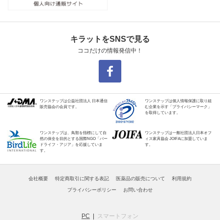
キラットをSNSで見る
ココだけの情報発信中！
ワンステップは公益社団法人 日本通信
ワンステップは個人情報保護に取り組
販売協会の会員です。
む企業を示す「プライバシーマーク」
を取得しています。
ワンステップは、鳥類を指標にして自
ワンステップは一般社団法人日本オフ
然の保全を目的とする国際NGO「バー
ィス家具協会 JOIFAに加盟していま
ドライフ・アジア」を応援していま
す。
す。
会社概要
特定商取引に関する表記
医薬品の販売について
利用規約
プライバシーポリシー
お問い合わせ
PC
スマートフォン