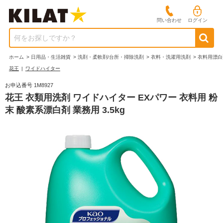
問い合わせ
ログイン
何をお探しですか？
ホーム
>
日用品・生活雑貨
>
洗剤・柔軟剤/台所・掃除洗剤
>
衣料・洗濯用洗剤
>
衣料用漂白
花王
|
ワイドハイター
お申込番号 1M8927
花王 衣類用洗剤 ワイドハイター EXパワー 衣料用 粉
末 酸素系漂白剤 業務用 3.5kg