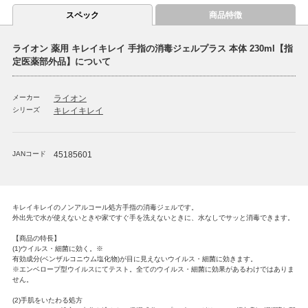
スペック
商品特徴
ライオン 薬用 キレイキレイ 手指の消毒ジェルプラス 本体 230ml【指
定医薬部外品】について
メーカー
ライオン
シリーズ
キレイキレイ
JANコード
45185601
キレイキレイのノンアルコール処方手指の消毒ジェルです。
外出先で水が使えないときや家ですぐ手を洗えないときに、水なしでサッと消毒できます。
【商品の特長】
(1)ウイルス・細菌に効く。※
有効成分(ベンザルコニウム塩化物)が目に見えないウイルス・細菌に効きます。
※エンベロープ型ウイルスにてテスト。全てのウイルス・細菌に効果があるわけではありま
せん。
(2)手肌をいたわる処方