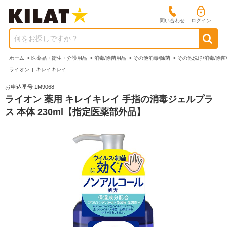
問い合わせ
ログイン
何をお探しですか？
ホーム
>
医薬品・衛生・介護用品
>
消毒/除菌用品
>
その他消毒/除菌
>
その他洗浄/消毒/除菌
ライオン
|
キレイキレイ
お申込番号 1M9068
ライオン 薬用 キレイキレイ 手指の消毒ジェルプラ
ス 本体 230ml【指定医薬部外品】