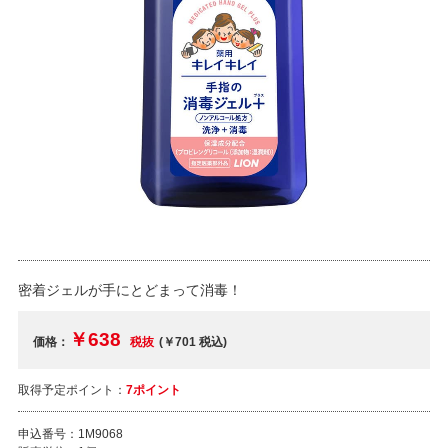
密着ジェルが手にとどまって消毒！
￥638
価格：
税抜
(￥701
税込
)
取得予定ポイント：
7ポイント
申込番号：
1M9068