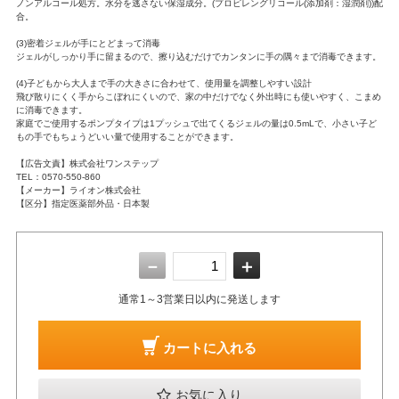
ノンアルコール処方。水分を逃さない保湿成分。(プロピレングリコール(添加剤：湿潤剤))配
合。
(3)密着ジェルが手にとどまって消毒
ジェルがしっかり手に留まるので、擦り込むだけでカンタンに手の隅々まで消毒できます。
(4)子どもから大人まで手の大きさに合わせて、使用量を調整しやすい設計
飛び散りにくく手からこぼれにくいので、家の中だけでなく外出時にも使いやすく、こまめ
に消毒できます。
家庭でご使用するポンプタイプは1プッシュで出てくるジェルの量は0.5mLで、小さい子ど
もの手でもちょうどいい量で使用することができます。
【広告文責】株式会社ワンステップ
TEL：0570-550-860
【メーカー】ライオン株式会社
【区分】指定医薬部外品・日本製
－
＋
通常1～3営業日以内に発送します
カートに入れる
お気に入り