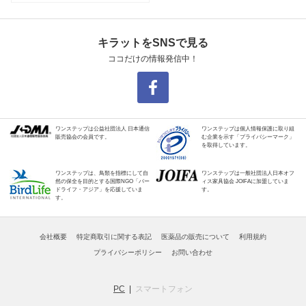
キラットをSNSで見る
ココだけの情報発信中！
ワンステップは公益社団法人 日本通信
ワンステップは個人情報保護に取り組
販売協会の会員です。
む企業を示す「プライバシーマーク」
を取得しています。
ワンステップは、鳥類を指標にして自
ワンステップは一般社団法人日本オフ
然の保全を目的とする国際NGO「バー
ィス家具協会 JOIFAに加盟していま
ドライフ・アジア」を応援していま
す。
す。
会社概要
特定商取引に関する表記
医薬品の販売について
利用規約
プライバシーポリシー
お問い合わせ
PC
スマートフォン