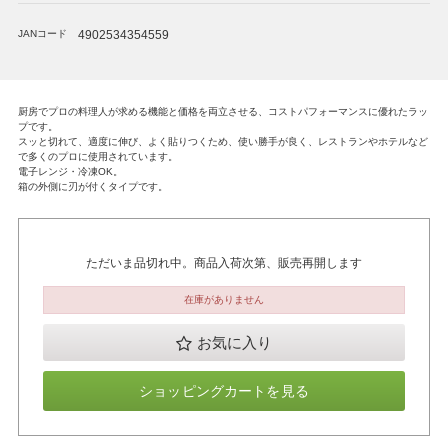
JANコード
4902534354559
厨房でプロの料理人が求める機能と価格を両立させる、コストパフォーマンスに優れたラッ
プです。
スッと切れて、適度に伸び、よく貼りつくため、使い勝手が良く、レストランやホテルなど
で多くのプロに使用されています。
電子レンジ・冷凍OK。
箱の外側に刃が付くタイプです。
ただいま品切れ中。商品入荷次第、販売再開します
在庫がありません
お気に入り
ショッピングカートを見る