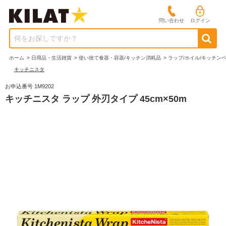
問い合わせ
ログイン
何をお探しですか？
ホーム
>
日用品・生活雑貨
>
使い捨て食器・容器/キッチン消耗品
>
ラップ/ホイル/キッチン
キッチニスタ
お申込番号 1M9202
キッチニスタ ラップ 外刃タイプ 45cm×50m