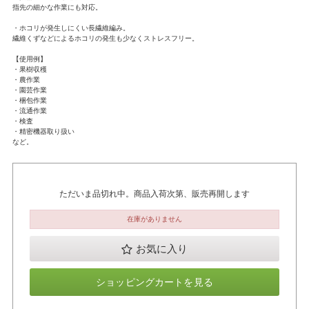
指先の細かな作業にも対応。
・ホコリが発生しにくい長繊維編み。
繊維くずなどによるホコリの発生も少なくストレスフリー。
【使用例】
・果樹収穫
・農作業
・園芸作業
・梱包作業
・流通作業
・検査
・精密機器取り扱い
など。
ただいま品切れ中。商品入荷次第、販売再開します
在庫がありません
お気に入り
ショッピングカートを見る