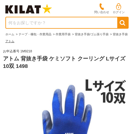
問い合わせ
ログイン
何をお探しですか？
ホーム
>
テープ・梱包・作業用品
>
作業用手袋
>
背抜き手袋/ゴム張り手袋
>
背抜き手袋
アトム
お申込番号 1M9218
アトム 背抜き手袋 ケミソフト クーリング Lサイズ
10双 1498