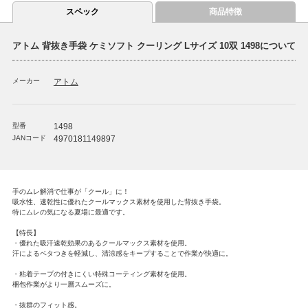
スペック
商品特徴
アトム 背抜き手袋 ケミソフト クーリング Lサイズ 10双 1498について
メーカー
アトム
型番
1498
JANコード
4970181149897
手のムレ解消で仕事が「クール」に！
吸水性、速乾性に優れたクールマックス素材を使用した背抜き手袋。
特にムレの気になる夏場に最適です。
【特長】
・優れた吸汗速乾効果のあるクールマックス素材を使用。
汗によるベタつきを軽減し、清涼感をキープすることで作業が快適に。
・粘着テープの付きにくい特殊コーティング素材を使用。
梱包作業がより一層スムーズに。
・抜群のフィット感。