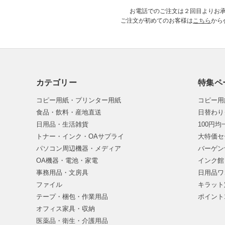
お電話でのご注文は２回目よりお
ご注文が初めてのお客様は
こちら
から
カテゴリー
特集ペ
コピー用紙・プリンター用紙
コピー用
食品・飲料・産地直送
日替わり
日用品・生活雑貨
100円
トナー・インク・OAサプライ
大特価セ
パソコン周辺機器・メディア
バーゲン
OA機器・電池・家電
インク館
事務用品・文房具
日用品ワ
ファイル
キラット
テープ・梱包・作業用品
ポイント
オフィス家具・収納
医薬品・衛生・介護用品