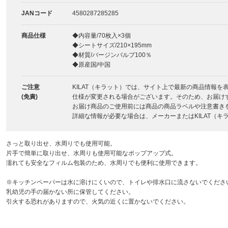
JANコード
4580287285285
商品仕様
◆内容量/70枚入×3個
◆シートサイズ/210×195mm
◆材質/バージンパルプ100％
◆原産国/中国
ご注意
KILAT（キラット）では、サイト上で最新の商品情報
(免責)
仕様が変更される場合がございます。そのため、お届け
お届け商品のご使用前には商品の商品ラベルや注意書き
詳細な情報が必要な場合は、メーカーまたはKILAT（
さっと取り出せ、水周りでも使用可能。
片手で簡単に取り出せ、水周りも使用可能なポップアップ式。
濡れても安全なフィルム包装のため、水周りでも便利に使用できます。
※キッチンペーパーは水に溶けにくいので、トイレや排水口に流さないでくださ
乳幼児の手の届かない所に保管してください。
引火する恐れがありますので、火気の近くに置かないでください。