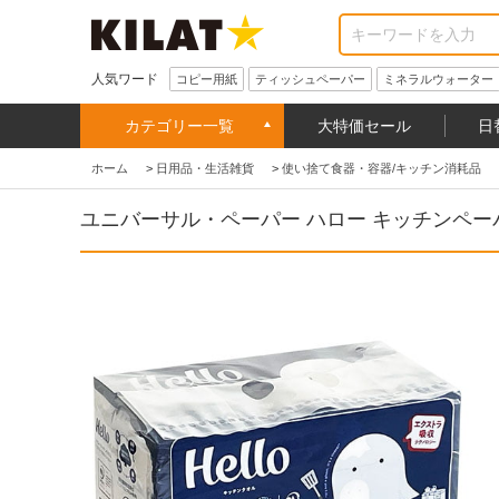
人気ワード
コピー用紙
ティッシュペーパー
ミネラルウォーター
カテゴリー一覧
大特価セール
日
ホーム
>
日用品・生活雑貨
>
使い捨て食器・容器/キッチン消耗品
ユニバーサル・ペーパー ハロー キッチンペーパ