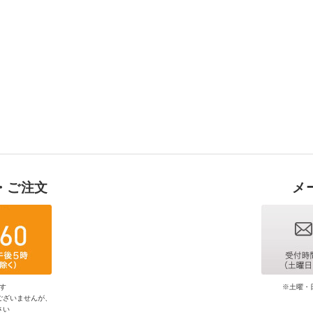
・ご注文
メ
す
※土曜・
ございませんが、
さい