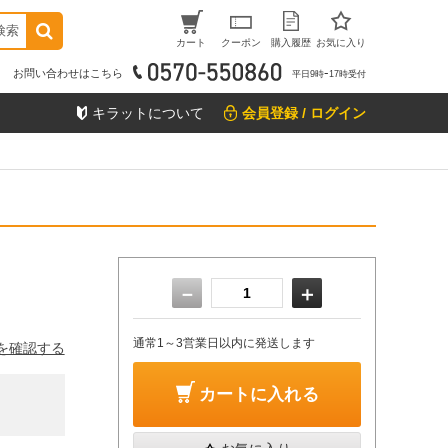
検索
カート
クーポン
購入履歴
お気に入り
お問い合わせはこちら
平日9時ｰ17時受付
キラットについて
会員登録 / ログイン
－
＋
通常1～3営業日以内に発送します
を確認する
カートに入れる