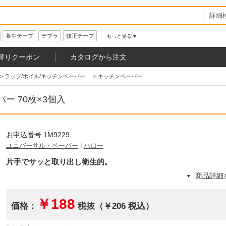
詳細
養生テープ
テプラ
修正テープ
もっと見る
替りクーポン
カタログから注文
>
ラップ/ホイル/キッチンペーパー
>
キッチンペーパー
ー 70枚×3個入
お申込番号 1M9229
ユニバーサル・ペーパー
|
ハロー
片手でサッと取り出し衛生的。
商品詳細
￥188
価格：
税抜（￥206 税込）