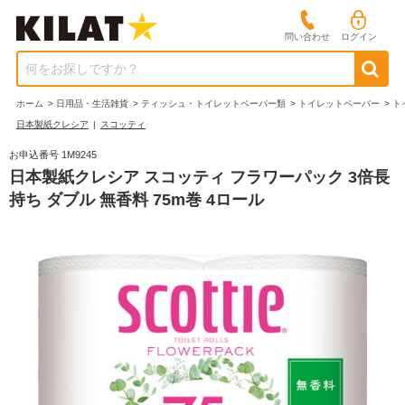
問い合わせ
ログイン
何をお探しですか？
ホーム
>
日用品・生活雑貨
>
ティッシュ・トイレットペーパー類
>
トイレットペーパー
>
ト
日本製紙クレシア
|
スコッティ
お申込番号 1M9245
日本製紙クレシア スコッティ フラワーパック 3倍長
持ち ダブル 無香料 75m巻 4ロール