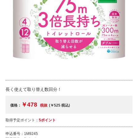
長く使えて取り替え数回分！
￥478
価格：
税抜
(￥525
税込
)
取得予定ポイント：
5ポイント
申込番号：
1M9245