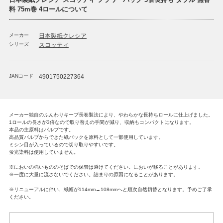
料 75m巻 4ロールについて
メーカー
日本製紙クレシア
シリーズ
スコッティ
JANコード
4901750227364
メーカー独自のふんわりキープ長巻製法により、やわらかな長持ちロールに仕上げました。
1ロールの長さが3倍なので取り替えの手間が減り、収納もコンパクトになります。
本品の主原料はパルプです。
高品質パルプからできた紙パックを原料として一部使用しています。
ミシン目が入っているので切り取りやすいです。
蛍光染料は使用していません。
※においの強いもののそばでの保管は避けてください。においが移ることがあります。
※一度に大量に流さないでください。詰まりの原因になることがあります。
※リニューアルに伴い、紙幅が114mm→108mmへと順次自然切替となります。予めご了承
ください。