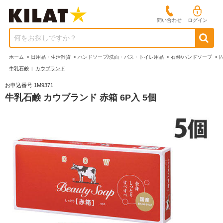
問い合わせ
ログイン
何をお探しですか？
ホーム
>
日用品・生活雑貨
>
ハンドソープ/洗面・バス・トイレ用品
>
石鹸/ハンドソープ
>
牛乳石鹸
|
カウブランド
お申込番号 1M9371
牛乳石鹸 カウブランド 赤箱 6P入 5個