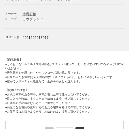
メーカー
牛乳石鹸
シリーズ
カウブランド
JANコード
4901525013017
【商品特長】
●うるおいを守るミルク成分(乳脂)とスクワラン配合で、しっとりすべすべのなめらか肌に洗
い上げます。
●天然香料を使用した、やさしいローズ調の花の香りです。
●伝統の釜だき製法(けん化塩析法)で丁寧につくられた、お肌にやさしい石けんです。
●豊かでクリーミィな泡立ちで、全身をやさしく洗えます。
【使用上の注意】
●お肌に異常のある時や、異常が現れた時は使用しないでください。
●目に入った時は、すぐに水またはぬるま湯で洗い流してください。
●乳幼児の手の届かないところに保管してください。
●高温になる場所や直射日光のあたる場所を避けて保管してください。
●ご使用後は水気をよくきり、水はけのよい場所に置いてください。