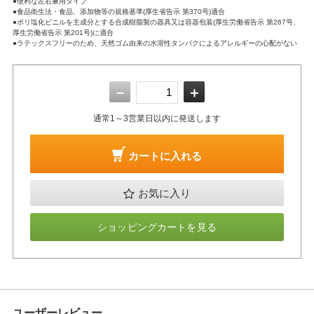
●便利な左右兼用タイプ
●食品衛生法・食品、添加物等の規格基準(厚生省告示 第370号)適合
●ポリ塩化ビニルを主成分とする合成樹脂製の器具又は容器包装(厚生労働省告示 第267号、
厚生労働省告示 第201号)に適合
●ラテックスフリーのため、天然ゴム由来の水溶性タンパクによるアレルギーの心配がない
－
＋
通常1～3営業日以内に発送します
カートに入れる
お気に入り
ショッピングカートを見る
ユーザーレビュー