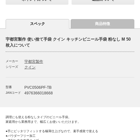
スペック
商品特徴
宇都宮製作 使い捨て手袋 クイン キッチンビニール手袋 粉なし M 50
枚入について
メーカー
宇都宮製作
シリーズ
クイン
型番
PVC0506PF-TB
JANコード
4976366018668
調理にも使える粉なしタイプのビニール手袋。
家庭用から業務用まで、幅広くお使いいただけます。
●手にピッタリフィットする極薄仕上げなので、素手感覚で使える
●パウダーフリー加工