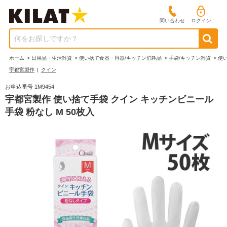
問い合わせ
ログイン
何をお探しですか？
ホーム
>
日用品・生活雑貨
>
使い捨て食器・容器/キッチン消耗品
>
手袋/キッチン雑貨
>
使
宇都宮製作
|
クイン
お申込番号 1M9454
宇都宮製作 使い捨て手袋 クイン キッチンビニール
手袋 粉なし M 50枚入