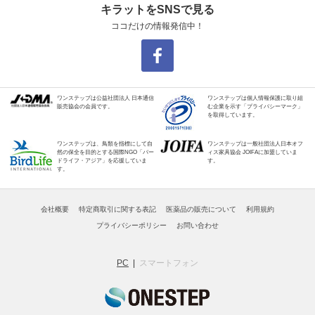
キラットをSNSで見る
ココだけの情報発信中！
ワンステップは公益社団法人 日本通信
ワンステップは個人情報保護に取り組
販売協会の会員です。
む企業を示す「プライバシーマーク」
を取得しています。
ワンステップは、鳥類を指標にして自
ワンステップは一般社団法人日本オフ
然の保全を目的とする国際NGO「バー
ィス家具協会 JOIFAに加盟していま
ドライフ・アジア」を応援していま
す。
す。
会社概要
特定商取引に関する表記
医薬品の販売について
利用規約
プライバシーポリシー
お問い合わせ
PC
スマートフォン