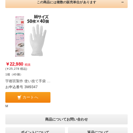
この商品には複数の販売単位があります
￥22,980
税抜
(￥25,278
税込
)
1箱（40個）
宇都宮製作 使い捨て手袋 クイン キッチンビニール手袋 粉なし M 50枚入×40個
お申込番号 3M9347
カートへ
M
商品についてお問い合わせ
ポイントについて
返品について