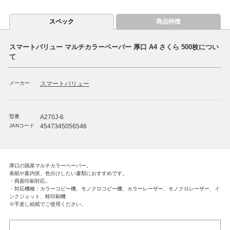
スペック
商品特徴
スマートバリュー マルチカラーペーパー 厚口 A4 さくら 500枚につい
て
メーカー
スマートバリュー
型番
A270J-6
JANコード
4547345056546
厚口の国産マルチカラーペーパー。
表紙や案内状、色分けしたい書類におすすめです。
・両面印刷対応。
・対応機種：カラーコピー機、モノクロコピー機、カラーレーザー、モノクロレーザー、イ
ンクジェット、軽印刷機
※手差し給紙でご使用ください。