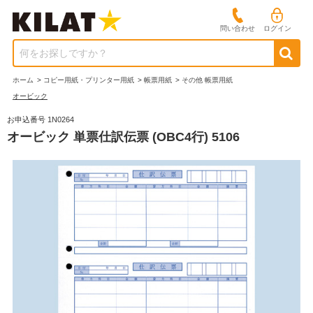
問い合わせ
ログイン
何をお探しですか？
ホーム
>
コピー用紙・プリンター用紙
>
帳票用紙
>
その他 帳票用紙
オービック
お申込番号 1N0264
オービック 単票仕訳伝票 (OBC4行) 5106