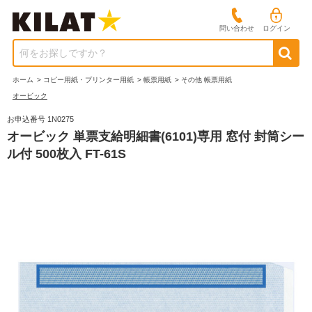
問い合わせ
ログイン
何をお探しですか？
ホーム
>
コピー用紙・プリンター用紙
>
帳票用紙
>
その他 帳票用紙
オービック
お申込番号 1N0275
オービック 単票支給明細書(6101)専用 窓付 封筒シー
ル付 500枚入 FT-61S