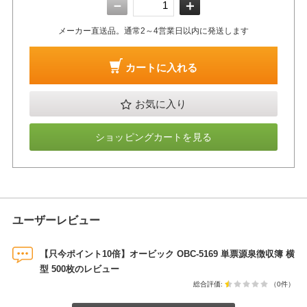
－
＋
メーカー直送品。通常2～4営業日以内に発送します
カートに入れる
お気に入り
ショッピングカートを見る
ユーザーレビュー
【只今ポイント10倍】オービック OBC-5169 単票源泉徴収簿 横
型 500枚のレビュー
総合評価:
（0件）