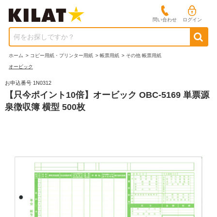
問い合わせ
ログイン
何をお探しですか？
ホーム
>
コピー用紙・プリンター用紙
>
帳票用紙
>
その他 帳票用紙
オービック
お申込番号 1N0312
【只今ポイント10倍】オービック OBC-5169 単票源
泉徴収簿 横型 500枚