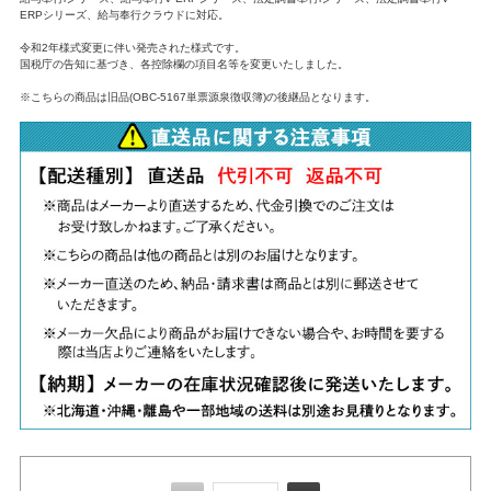
ERPシリーズ、給与奉行クラウドに対応。
令和2年様式変更に伴い発売された様式です。
国税庁の告知に基づき、各控除欄の項目名等を変更いたしました。
※こちらの商品は旧品(OBC-5167単票源泉徴収簿)の後継品となります。