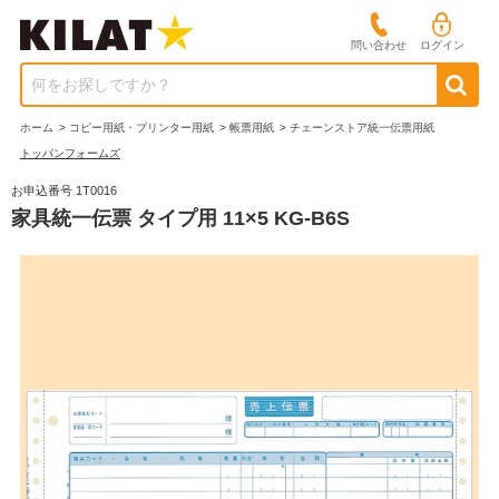
問い合わせ
ログイン
何をお探しですか？
ホーム
>
コピー用紙・プリンター用紙
>
帳票用紙
>
チェーンストア統一伝票用紙
トッパンフォームズ
お申込番号 1T0016
家具統一伝票 タイプ用 11×5 KG-B6S